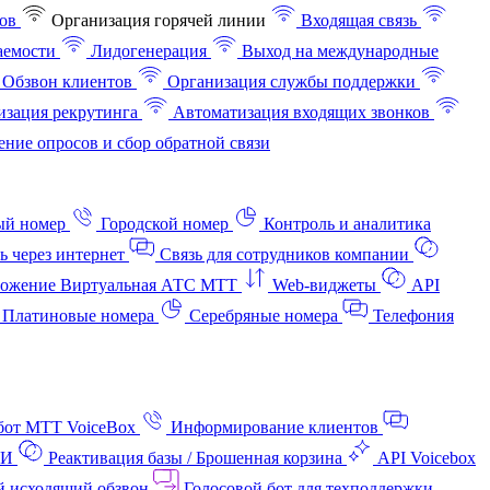
ов
Организация горячей линии
Входящая связь
аемости
Лидогенерация
Выход на международные
Обзвон клиентов
Организация службы поддержки
изация рекрутинга
Автоматизация входящих звонков
ние опросов и сбор обратной связи
ый номер
Городской номер
Контроль и аналитика
ь через интернет
Связь для сотрудников компании
ожение Виртуальная АТС МТТ
Web-виджеты
API
Платиновые номера
Серебряные номера
Телефония
бот МТТ VoiceBox
Информирование клиентов
АИ
Реактивация базы / Брошенная корзина
API Voicebox
й исходящий обзвон
Голосовой бот для техподдержки