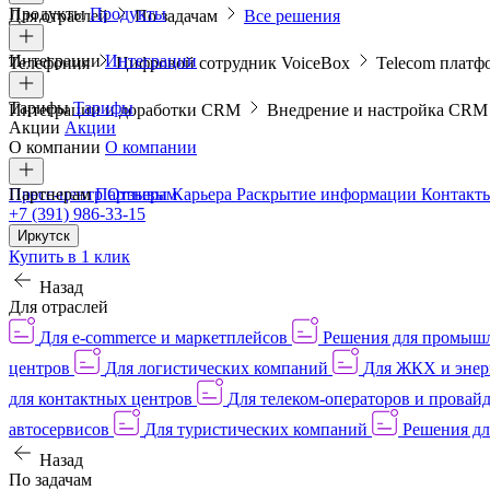
Продукты
Продукты
Для отраслей
По задачам
Все решения
Интеграции
Интеграции
Телефония
Цифровой сотрудник VoiceBox
Telecom платф
Тарифы
Тарифы
Интеграции и доработки CRM
Внедрение и настройка CR
Акции
Акции
О компании
О компании
Пресс-центр
Партнерам
Партнерам
Отзывы
Карьера
Раскрытие информации
Контакт
+7 (391) 986-33-15
Иркутск
Купить в 1 клик
Назад
Для отраслей
Для e-commerce и маркетплейсов
Решения для промыш
центров
Для логистических компаний
Для ЖКХ и энер
для контактных центров
Для телеком-операторов и провай
автосервисов
Для туристических компаний
Решения дл
Назад
По задачам