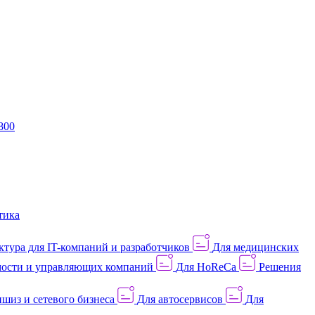
800
тика
тура для IT-компаний и разработчиков
Для медицинских
ости и управляющих компаний
Для HoReCa
Решения
шиз и сетевого бизнеса
Для автосервисов
Для