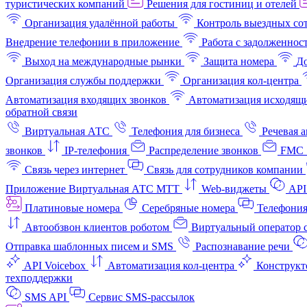
туристических компаний
Решения для гостиниц и отелей
Организация удалённой работы
Контроль выездных со
Внедрение телефонии в приложение
Работа с задолженнос
Выход на международные рынки
Защита номера
До
Организация службы поддержки
Организация кол-центра
Автоматизация входящих звонков
Автоматизация исходящи
обратной связи
Виртуальная АТС
Телефония для бизнеса
Речевая 
звонков
IP-телефония
Распределение звонков
FMC 
Связь через интернет
Связь для сотрудников компании
Приложение Виртуальная АТС МТТ
Web-виджеты
API
Платиновые номера
Серебряные номера
Телефония
Автообзвон клиентов роботом
Виртуальный оператор c
Отправка шаблонных писем и SMS
Распознавание речи
API Voicebox
Автоматизация кол‑центра
Конструкт
техподдержки
SMS API
Сервис SMS-рассылок