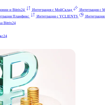
онии и Bitrix24
Интеграция с МойСклад
Интеграция с 
еграция Планфикс
Интеграция с YCLIENTS
Интеграци
а Bitrix24
кс24