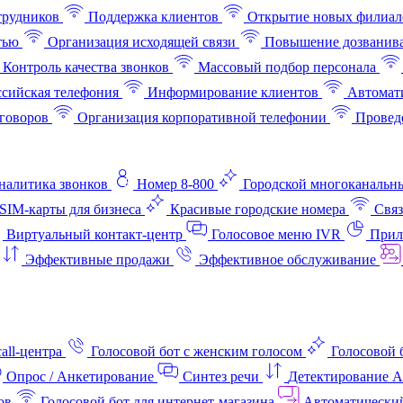
трудников
Поддержка клиентов
Открытие новых филиал
тью
Организация исходящей связи
Повышение дозванив
Контроль качества звонков
Массовый подбор персонала
ссийская телефония
Информирование клиентов
Автомат
говоров
Организация корпоративной телефонии
Проведе
аналитика звонков
Номер 8-800
Городской многоканальн
SIM-карты для бизнеса
Красивые городские номера
Связ
Виртуальный контакт‑центр
Голосовое меню IVR
Прил
Эффективные продажи
Эффективное обслуживание
all-центра
Голосовой бот с женским голосом
Голосовой 
Опрос / Анкетирование
Синтез речи
Детектирование 
ов
Голосовой бот для интернет‑магазина
Автоматически