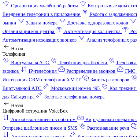
Организация удалённой работы
Контроль выездных со
Внедрение телефонии в приложение
Работа с задолженнос
рынки
Защита номера
Доставка одноразовых кодов
Организация кол-центра
Автоматизация кол-центра
Ро
Автоматизация исходящих звонков
Анализ телефонных раз
Назад
Телефония
Виртуальная АТС
Телефония для бизнеса
Речевая 
звонков
IP-телефония
Распределение звонков
FMC 
Интеграция CRM с телефонией МТТ
Запись разговоров
Виртуальной АТС
Московский номер 495
Кол-трекинг
для Call-центра
Золотые телефонные номера
Назад
Цифровой сотрудник VoiceBox
Автообзвон клиентов роботом
Виртуальный оператор c
Отправка шаблонных писем и SMS
Распознавание речи
Автоматизация кол‑центра
Конструктор голосовых бот