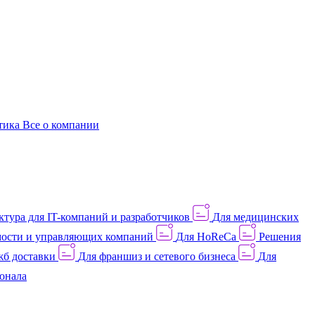
этика
Все о компании
тура для IT-компаний и разработчиков
Для медицинских
ости и управляющих компаний
Для HoReCa
Решения
жб доставки
Для франшиз и сетевого бизнеса
Для
онала