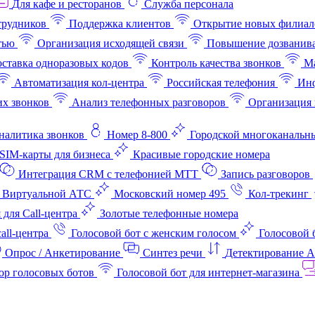
Для кафе и ресторанов
Служба персонала
трудников
Поддержка клиентов
Открытие новых филиал
тью
Организация исходящей связи
Повышение дозванив
ставка одноразовых кодов
Контроль качества звонков
Ма
Автоматизация кол-центра
Российская телефония
Инф
х звонков
Анализ телефонных разговоров
Организация 
аналитика звонков
Номер 8-800
Городской многоканальн
SIM-карты для бизнеса
Красивые городские номера
Интеграция CRM с телефонией МТТ
Запись разговоров
 Виртуальной АТС
Московский номер 495
Кол-трекинг
 для Call-центра
Золотые телефонные номера
all-центра
Голосовой бот с женским голосом
Голосовой 
Опрос / Анкетирование
Синтез речи
Детектирование 
ор голосовых ботов
Голосовой бот для интернет‑магазина