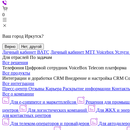
0
Ваш город
Иркутск
?
Верно
Нет, другой
Личный кабинет ВАТС
Личный кабинет МТТ Voicebox
Услуги
Для отраслей
По задачам
Все решения
Телефония
Цифровой сотрудник VoiceBox
Telecom платформа
Все продукты
Интеграции и доработки CRM
Внедрение и настройка CRM
Со
Все интеграции
Пресс-центр
Отзывы
Карьера
Раскрытие информации
Контакт
Все о компании
Для e-commerce и маркетплейсов
Решения для промыш
центров
Для логистических компаний
Для ЖКХ и энер
для контактных центров
Для телеком-операторов и провайдеров
Для автодилер