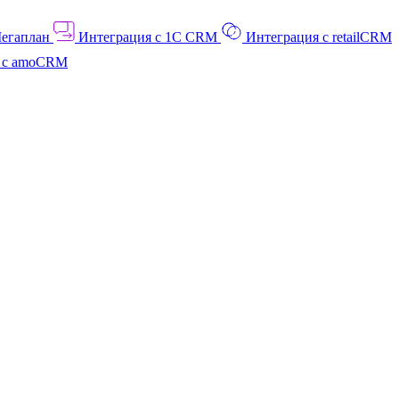
Мегаплан
Интеграция с 1C CRM
Интеграция с retailCRM
я с amoCRM