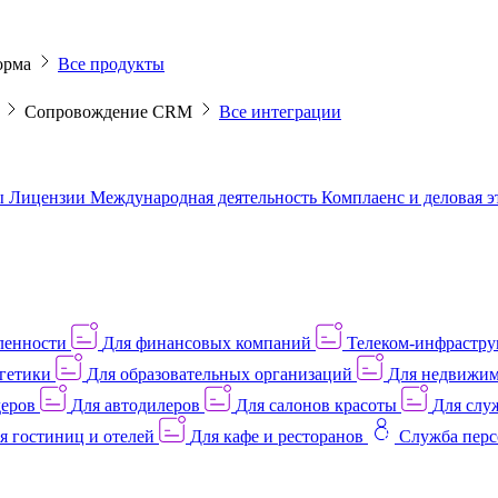
орма
Все продукты
M
Сопровождение CRM
Все интеграции
ы
Лицензии
Международная деятельность
Комплаенс и деловая 
ленности
Для финансовых компаний
Телеком-инфраструк
гетики
Для образовательных организаций
Для недвижим
деров
Для автодилеров
Для салонов красоты
Для слу
я гостиниц и отелей
Для кафе и ресторанов
Служба перс