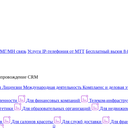
 МГ/МН связь
Услуги IP-телефония от МТТ
Бесплатный вызов 8-
провождение CRM
ы
Лицензии
Международная деятельность
Комплаенс и деловая э
ленности
Для финансовых компаний
Телеком-инфраструк
гетики
Для образовательных организаций
Для недвижим
ов
Для салонов красоты
Для служб доставки
Для фран