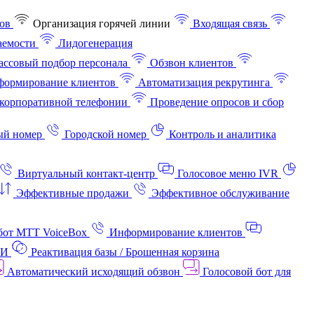
ов
Организация горячей линии
Входящая связь
аемости
Лидогенерация
ссовый подбор персонала
Обзвон клиентов
ормирование клиентов
Автоматизация рекрутинга
корпоративной телефонии
Проведение опросов и сбор
ый номер
Городской номер
Контроль и аналитика
Виртуальный контакт‑центр
Голосовое меню IVR
Эффективные продажи
Эффективное обслуживание
бот МТТ VoiceBox
Информирование клиентов
АИ
Реактивация базы / Брошенная корзина
Автоматический исходящий обзвон
Голосовой бот для