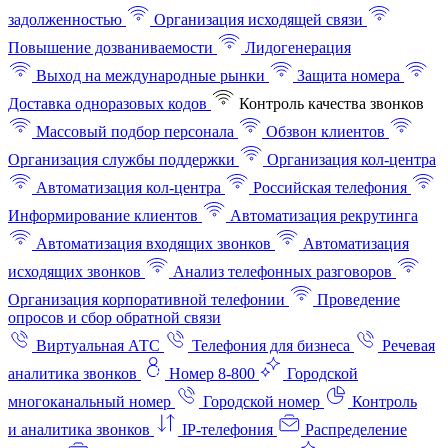
задолженностью
Организация исходящей связи
Повышение дозваниваемости
Лидогенерация
Выход на международные рынки
Защита номера
Доставка одноразовых кодов
Контроль качества звонков
Массовый подбор персонала
Обзвон клиентов
Организация службы поддержки
Организация кол-центра
Автоматизация кол-центра
Российская телефония
Информирование клиентов
Автоматизация рекрутинга
Автоматизация входящих звонков
Автоматизация
исходящих звонков
Анализ телефонных разговоров
Организация корпоративной телефонии
Проведение
опросов и сбор обратной связи
Виртуальная АТС
Телефония для бизнеса
Речевая
аналитика звонков
Номер 8-800
Городской
многоканальный номер
Городской номер
Контроль
и аналитика звонков
IP-телефония
Распределение