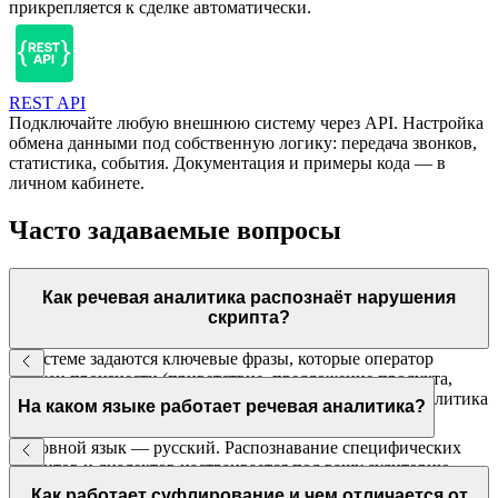
прикрепляется к сделке автоматически.
REST API
Подключайте любую внешнюю систему через API. Настройка
обмена данными под собственную логику: передача звонков,
статистика, события. Документация и примеры кода — в
личном кабинете.
Часто задаваемые вопросы
Как речевая аналитика распознаёт нарушения
скрипта?
В системе задаются ключевые фразы, которые оператор
должен произнести (приветствие, предложение продукта,
прощание), и стоп-слова, которые нельзя говорить. Аналитика
На каком языке работает речевая аналитика?
проверяет каждый разговор и отмечает отклонения.
Основной язык — русский. Распознавание специфических
акцентов и диалектов настраивается под вашу аудиторию.
Поддержка других языков — по запросу.
Как работает суфлирование и чем отличается от