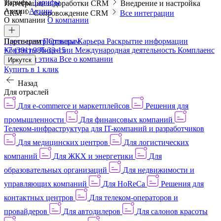
Тарифы
Тарифы
Интеграции и доработки CRM
Внедрение и настройка
Акции
Акции
CRM
Сопровождение CRM
Все интеграции
О компании
О компании
Пресс-центр
Партнерам
Партнерам
Отзывы
Карьера
Раскрытие информации
Контакты
+7 (391) 986-33-15
Лицензии
Международная деятельность
Комплаенс
и деловая этика
Все о компании
Иркутск
Купить в 1 клик
Назад
Для отраслей
Для e-commerce и маркетплейсов
Решения для
промышленности
Для финансовых компаний
Телеком-инфраструктура для IT-компаний и разработчиков
Для медицинских центров
Для логистических
компаний
Для ЖКХ и энергетики
Для
образовательных организаций
Для недвижимости и
управляющих компаний
Для HoReCa
Решения для
контактных центров
Для телеком-операторов и
провайдеров
Для автодилеров
Для салонов красоты