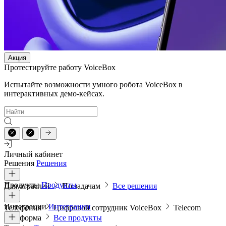
Акция
Протестируйте работу VoiceBox
Испытайте возможности умного робота VoiceBox в
интерактивных демо-кейсах.
Личный кабинет
Решения
Решения
Продукты
Продукты
Для отраслей
По задачам
Все решения
Интеграции
Интеграции
Телефония
Цифровой сотрудник VoiceBox
Telecom
платформа
Все продукты