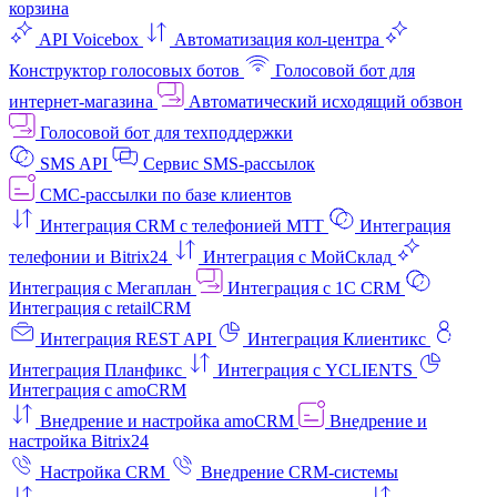
корзина
API Voicebox
Автоматизация кол‑центра
Конструктор голосовых ботов
Голосовой бот для
интернет‑магазина
Автоматический исходящий обзвон
Голосовой бот для техподдержки
SMS API
Сервис SMS-рассылок
СМС-рассылки по базе клиентов
Интеграция CRM с телефонией МТТ
Интеграция
телефонии и Bitrix24
Интеграция с МойСклад
Интеграция с Мегаплан
Интеграция с 1C CRM
Интеграция с retailCRM
Интеграция REST API
Интеграция Клиентикс
Интеграция Планфикс
Интеграция с YCLIENTS
Интеграция с amoCRM
Внедрение и настройка amoCRM
Внедрение и
настройка Bitrix24
Настройка CRM
Внедрение CRM-системы