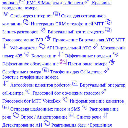
звонков
FMC SIM-карты для бизнеса
Красивые
городские номера
Связь через интернет
Связь для сотрудников
компании
Интеграция CRM с телефонией МТТ
Запись разговоров
Виртуальный контакт‑центр
Голосовое меню IVR
Приложение Виртуальная АТС МТТ
Web-виджеты
API Виртуальной АТС
Московский
номер 495
Кол-трекинг
Эффективные продажи
Эффективное обслуживание
Платиновые номера
Серебряные номера
Телефония для Call-центра
Золотые телефонные номера
Автообзвон клиентов роботом
Виртуальный оператор
call-центра
Голосовой бот с женским голосом
Голосовой бот МТТ VoiceBox
Информирование клиентов
Отправка шаблонных писем и SMS
Распознавание
речи
Опрос / Анкетирование
Синтез речи
Детектирование АИ
Реактивация базы / Брошенная