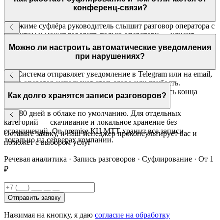
конференц-связи?
В режиме суфлёра руководитель слышит разговор оператора с
клиентом и может говорить только оператору — клиент
третьего участника не слышит. В конференц-связи слышат
Можно ли настроить автоматические уведомления
все. Суфлирование — инструмент обучения, не конференция.
при нарушениях?
Да. Система отправляет уведомление в Telegram или на email,
когда оператор использует стоп-слово или грубость.
Руководитель реагирует оперативно, не дожидаясь конца
Как долго хранятся записи разговоров?
смены.
До 180 дней в облаке по умолчанию. Для отдельных
категорий — скачивание и локальное хранение без
ограничений. On-premise КЦ МТТ хранит все записи
Оставьте заявку, и наш менеджер проконсультирует вас и
локально на серверах компании.
поможет с выбором услуг
Речевая аналитика · Запись разговоров · Суфлирование · От 1
₽
Отправить заявку
Нажимая на кнопку, я даю
согласие на обработку