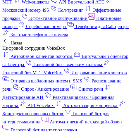
МТТ
Web-виджеты
API Виртуальной АТС
Московский номер 495
Кол-трекинг
Эффективные
продажи
Эффективное обслуживание
Платиновые
номера
Серебряные номера
Телефония для Call-центра
Золотые телефонные номера
Назад
Цифровой сотрудник VoiceBox
Автообзвон клиентов роботом
Виртуальный оператор
call-центра
Голосовой бот с женским голосом
Голосовой бот МТТ VoiceBox
Информирование клиентов
Отправка шаблонных писем и SMS
Распознавание
речи
Опрос / Анкетирование
Синтез речи
Детектирование АИ
Реактивация базы / Брошенная
корзина
API Voicebox
Автоматизация кол‑центра
Конструктор голосовых ботов
Голосовой бот для
интернет‑магазина
Автоматический исходящий обзвон
Голосовой бот для техподдержки