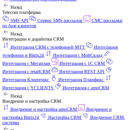
Назад
Telecom платформа
SMS API
Сервис SMS-рассылок
СМС-рассылки
по базе клиентов
Назад
Интеграции и доработки CRM
Интеграция CRM с телефонией МТТ
Интеграция
телефонии и Bitrix24
Интеграция с МойСклад
Интеграция с Мегаплан
Интеграция с 1C CRM
Интеграция с retailCRM
Интеграция REST API
Интеграция Клиентикс
Интеграция Планфикс
Интеграция с YCLIENTS
Интеграция с amoCRM
Назад
Внедрение и настройка CRM
Внедрение и настройка amoCRM
Внедрение и
настройка Bitrix24
Настройка CRM
Внедрение CRM-
системы