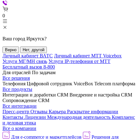
0
Ваш город
Иркутск
?
Верно
Нет, другой
Личный кабинет ВАТС
Личный кабинет МТТ Voicebox
Услуги МГ/МН связь
Услуги IP-телефония от МТТ
Бесплатный вызов 8-800
Для отраслей
По задачам
Все решения
Телефония
Цифровой сотрудник VoiceBox
Telecom платформа
Все продукты
Интеграции и доработки CRM
Внедрение и настройка CRM
Сопровождение CRM
Все интеграции
Пресс-центр
Отзывы
Карьера
Раскрытие информации
Контакты
Лицензии
Международная деятельность
Комплаенс
и деловая этика
Все о компании
Для e-commerce и маркетплейсов
Решения для