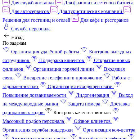
Для служб доставки
Для франшиз и сетевого бизнеса
Для автосервисов
Для туристических компаний
Решения для гостиниц и отелей
Для кафе и ресторанов
Служба персонала
Назад
По задачам
Организация удалённой работы
Контроль выездных
сотрудников
Поддержка клиентов
Открытие новых
филиалов
Организация горячей линии
Входящая
связь
Внедрение телефонии в приложение
Работа с
задолженностью
Организация исходящей связи
Повышение дозваниваемости
Лидогенерация
Выход
на международные рынки
Защита номера
Доставка
одноразовых кодов
Контроль качества звонков
Массовый подбор персонала
Обзвон клиентов
Организация службы поддержки
Организация кол-центра
Автоматизация кол-центра
Российская телефония