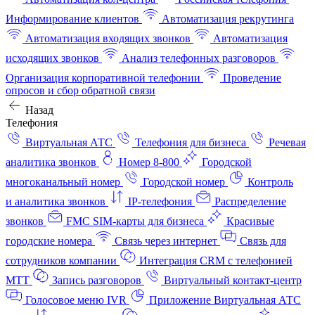
Информирование клиентов
Автоматизация рекрутинга
Автоматизация входящих звонков
Автоматизация
исходящих звонков
Анализ телефонных разговоров
Организация корпоративной телефонии
Проведение
опросов и сбор обратной связи
Назад
Телефония
Виртуальная АТС
Телефония для бизнеса
Речевая
аналитика звонков
Номер 8-800
Городской
многоканальный номер
Городской номер
Контроль
и аналитика звонков
IP-телефония
Распределение
звонков
FMC SIM-карты для бизнеса
Красивые
городские номера
Связь через интернет
Связь для
сотрудников компании
Интеграция CRM с телефонией
МТТ
Запись разговоров
Виртуальный контакт‑центр
Голосовое меню IVR
Приложение Виртуальная АТС