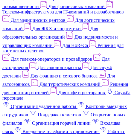
промышленности
Для финансовых компаний
Телеком-инфраструктура для IT-компаний и разработчиков
Для медицинских центров
Для логистических
компаний
Для ЖКХ и энергетики
Для
образовательных организаций
Для недвижимости и
управляющих компаний
Для HoReCa
Решения для
контактных центров
Для телеком-операторов и провайдеров
Для
автодилеров
Для салонов красоты
Для служб
доставки
Для франшиз и сетевого бизнеса
Для
автосервисов
Для туристических компаний
Решения
для гостиниц и отелей
Для кафе и ресторанов
Служба
персонала
Организация удалённой работы
Контроль выездных
сотрудников
Поддержка клиентов
Открытие новых
филиалов
Организация горячей линии
Входящая
связь
Внедрение телефонии в приложение
Работа с