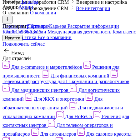
Тарифы
Тарифы
Интеграции и доработки CRM
Внедрение и настройка
Акции
Акции
CRM
Сопровождение CRM
Все интеграции
О компании
О компании
Пресс-центр
Партнерам
Партнерам
Отзывы
Карьера
Раскрытие информации
Контакты
+7 (391) 986-33-15
Лицензии
Международная деятельность
Комплаенс
и деловая этика
Все о компании
Иркутск
Подключить сейчас
Назад
Для отраслей
Для e-commerce и маркетплейсов
Решения для
промышленности
Для финансовых компаний
Телеком-инфраструктура для IT-компаний и разработчиков
Для медицинских центров
Для логистических
компаний
Для ЖКХ и энергетики
Для
образовательных организаций
Для недвижимости и
управляющих компаний
Для HoReCa
Решения для
контактных центров
Для телеком-операторов и
провайдеров
Для автодилеров
Для салонов красоты