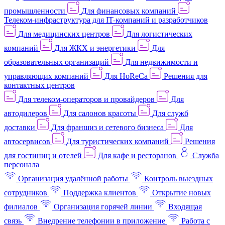
промышленности
Для финансовых компаний
Телеком-инфраструктура для IT-компаний и разработчиков
Для медицинских центров
Для логистических
компаний
Для ЖКХ и энергетики
Для
образовательных организаций
Для недвижимости и
управляющих компаний
Для HoReCa
Решения для
контактных центров
Для телеком-операторов и провайдеров
Для
автодилеров
Для салонов красоты
Для служб
доставки
Для франшиз и сетевого бизнеса
Для
автосервисов
Для туристических компаний
Решения
для гостиниц и отелей
Для кафе и ресторанов
Служба
персонала
Организация удалённой работы
Контроль выездных
сотрудников
Поддержка клиентов
Открытие новых
филиалов
Организация горячей линии
Входящая
связь
Внедрение телефонии в приложение
Работа с