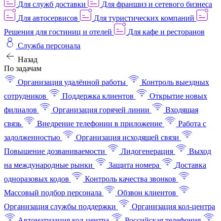
Для служб доставки
Для франшиз и сетевого бизнеса
Для автосервисов
Для туристических компаний
Решения для гостиниц и отелей
Для кафе и ресторанов
Служба персонала
Назад
По задачам
Организация удалённой работы
Контроль выездных
сотрудников
Поддержка клиентов
Открытие новых
филиалов
Организация горячей линии
Входящая
связь
Внедрение телефонии в приложение
Работа с
задолженностью
Организация исходящей связи
Повышение дозваниваемости
Лидогенерация
Выход
на международные рынки
Защита номера
Доставка
одноразовых кодов
Контроль качества звонков
Массовый подбор персонала
Обзвон клиентов
Организация службы поддержки
Организация кол-центра
Автоматизация кол-центра
Российская телефония