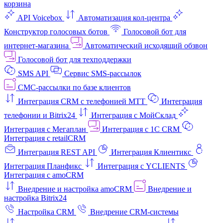
корзина
API Voicebox
Автоматизация кол‑центра
Конструктор голосовых ботов
Голосовой бот для
интернет‑магазина
Автоматический исходящий обзвон
Голосовой бот для техподдержки
SMS API
Сервис SMS-рассылок
СМС-рассылки по базе клиентов
Интеграция CRM с телефонией МТТ
Интеграция
телефонии и Bitrix24
Интеграция с МойСклад
Интеграция с Мегаплан
Интеграция с 1C CRM
Интеграция с retailCRM
Интеграция REST API
Интеграция Клиентикс
Интеграция Планфикс
Интеграция с YCLIENTS
Интеграция с amoCRM
Внедрение и настройка amoCRM
Внедрение и
настройка Bitrix24
Настройка CRM
Внедрение CRM-системы