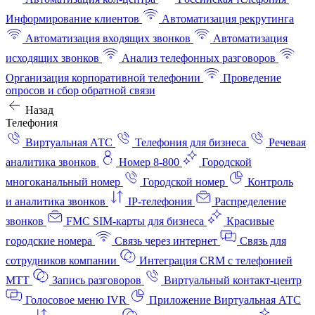
Информирование клиентов
Автоматизация рекрутинга
Автоматизация входящих звонков
Автоматизация
исходящих звонков
Анализ телефонных разговоров
Организация корпоративной телефонии
Проведение
опросов и сбор обратной связи
Назад
Телефония
Виртуальная АТС
Телефония для бизнеса
Речевая
аналитика звонков
Номер 8-800
Городской
многоканальный номер
Городской номер
Контроль
и аналитика звонков
IP-телефония
Распределение
звонков
FMC SIM-карты для бизнеса
Красивые
городские номера
Связь через интернет
Связь для
сотрудников компании
Интеграция CRM с телефонией
МТТ
Запись разговоров
Виртуальный контакт‑центр
Голосовое меню IVR
Приложение Виртуальная АТС