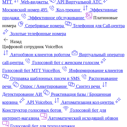
МТТ
Web-виджеты
API Виртуальной АТС
Московский номер 495
Кол-трекинг
Эффективные
продажи
Эффективное обслуживание
Платиновые
номера
Серебряные номера
Телефония для Call-центра
Золотые телефонные номера
Назад
Цифровой сотрудник VoiceBox
Автообзвон клиентов роботом
Виртуальный оператор
call-центра
Голосовой бот с женским голосом
Голосовой бот МТТ VoiceBox
Информирование клиентов
Отправка шаблонных писем и SMS
Распознавание
речи
Опрос / Анкетирование
Синтез речи
Детектирование АИ
Реактивация базы / Брошенная
корзина
API Voicebox
Автоматизация кол‑центра
Конструктор голосовых ботов
Голосовой бот для
интернет‑магазина
Автоматический исходящий обзвон
Голосовой бот для техподдержки