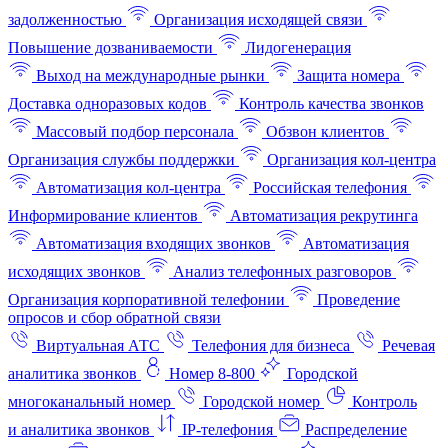
задолженностью
Организация исходящей связи
Повышение дозваниваемости
Лидогенерация
Выход на международные рынки
Защита номера
Доставка одноразовых кодов
Контроль качества звонков
Массовый подбор персонала
Обзвон клиентов
Организация службы поддержки
Организация кол-центра
Автоматизация кол-центра
Российская телефония
Информирование клиентов
Автоматизация рекрутинга
Автоматизация входящих звонков
Автоматизация
исходящих звонков
Анализ телефонных разговоров
Организация корпоративной телефонии
Проведение
опросов и сбор обратной связи
Виртуальная АТС
Телефония для бизнеса
Речевая
аналитика звонков
Номер 8-800
Городской
многоканальный номер
Городской номер
Контроль
и аналитика звонков
IP-телефония
Распределение