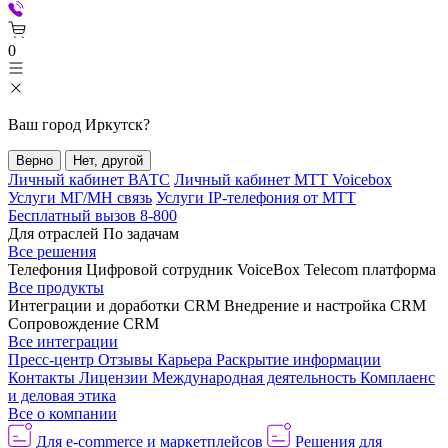
0
Ваш город
Иркутск
?
Верно
Нет, другой
Личный кабинет ВАТС
Личный кабинет МТТ Voicebox
Услуги МГ/МН связь
Услуги IP-телефония от МТТ
Бесплатный вызов 8-800
Для отраслей
По задачам
Все решения
Телефония
Цифровой сотрудник VoiceBox
Telecom платформа
Все продукты
Интеграции и доработки CRM
Внедрение и настройка CRM
Сопровождение CRM
Все интеграции
Пресс-центр
Отзывы
Карьера
Раскрытие информации
Контакты
Лицензии
Международная деятельность
Комплаенс
и деловая этика
Все о компании
Для e-commerce и маркетплейсов
Решения для