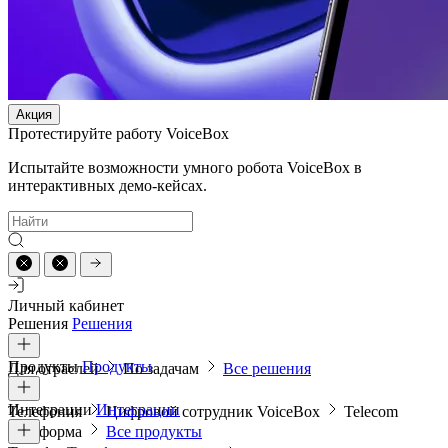
Акция
Протестируйте работу VoiceBox
Испытайте возможности умного робота VoiceBox в
интерактивных демо-кейсах.
Личный кабинет
Решения
Решения
Продукты
Продукты
Для отраслей
По задачам
Все решения
Интеграции
Интеграции
Телефония
Цифровой сотрудник VoiceBox
Telecom
платформа
Все продукты