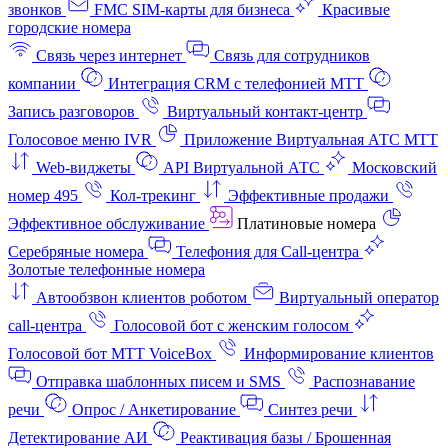
звонков
FMC SIM-карты для бизнеса
Красивые
городские номера
Связь через интернет
Связь для сотрудников
компании
Интеграция CRM с телефонией МТТ
Запись разговоров
Виртуальный контакт‑центр
Голосовое меню IVR
Приложение Виртуальная АТС МТТ
Web-виджеты
API Виртуальной АТС
Московский
номер 495
Кол-трекинг
Эффективные продажи
Эффективное обслуживание
Платиновые номера
Серебряные номера
Телефония для Call-центра
Золотые телефонные номера
Автообзвон клиентов роботом
Виртуальный оператор
call-центра
Голосовой бот с женским голосом
Голосовой бот МТТ VoiceBox
Информирование клиентов
Отправка шаблонных писем и SMS
Распознавание
речи
Опрос / Анкетирование
Синтез речи
Детектирование АИ
Реактивация базы / Брошенная