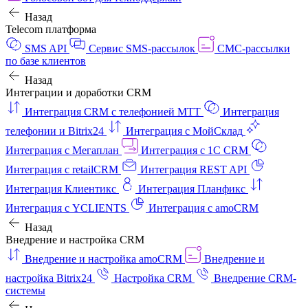
Назад
Telecom платформа
SMS API
Сервис SMS-рассылок
СМС-рассылки
по базе клиентов
Назад
Интеграции и доработки CRM
Интеграция CRM с телефонией МТТ
Интеграция
телефонии и Bitrix24
Интеграция с МойСклад
Интеграция с Мегаплан
Интеграция с 1C CRM
Интеграция с retailCRM
Интеграция REST API
Интеграция Клиентикс
Интеграция Планфикс
Интеграция с YCLIENTS
Интеграция с amoCRM
Назад
Внедрение и настройка CRM
Внедрение и настройка amoCRM
Внедрение и
настройка Bitrix24
Настройка CRM
Внедрение CRM-
системы