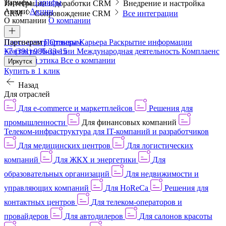
Тарифы
Тарифы
Интеграции и доработки CRM
Внедрение и настройка
Акции
Акции
CRM
Сопровождение CRM
Все интеграции
О компании
О компании
Пресс-центр
Партнерам
Партнерам
Отзывы
Карьера
Раскрытие информации
Контакты
+7 (391) 986-33-15
Лицензии
Международная деятельность
Комплаенс
и деловая этика
Все о компании
Иркутск
Купить в 1 клик
Назад
Для отраслей
Для e-commerce и маркетплейсов
Решения для
промышленности
Для финансовых компаний
Телеком-инфраструктура для IT-компаний и разработчиков
Для медицинских центров
Для логистических
компаний
Для ЖКХ и энергетики
Для
образовательных организаций
Для недвижимости и
управляющих компаний
Для HoReCa
Решения для
контактных центров
Для телеком-операторов и
провайдеров
Для автодилеров
Для салонов красоты