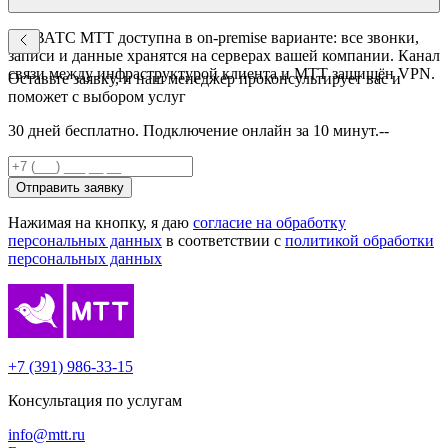
Да. ВАТС МТТ доступна в on-premise варианте: все звонки,
записи и данные хранятся на серверах вашей компании. Канал
связи между инфраструктурой клиента и МТТ защищён VPN.
Оставьте заявку, и наш менеджер проконсультирует вас и
поможет с выбором услуг
30 дней бесплатно. Подключение онлайн за 10 минут.--
Отправить заявку
Нажимая на кнопку, я даю
согласие на обработку
персональных данных
в соответствии с
политикой обработки
персональных данных
+7 (391) 986-33-15
Консультация по услугам
info@mtt.ru