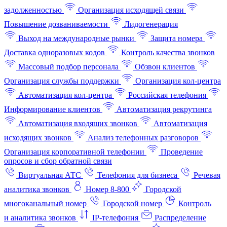
задолженностью
Организация исходящей связи
Повышение дозваниваемости
Лидогенерация
Выход на международные рынки
Защита номера
Доставка одноразовых кодов
Контроль качества звонков
Массовый подбор персонала
Обзвон клиентов
Организация службы поддержки
Организация кол-центра
Автоматизация кол-центра
Российская телефония
Информирование клиентов
Автоматизация рекрутинга
Автоматизация входящих звонков
Автоматизация
исходящих звонков
Анализ телефонных разговоров
Организация корпоративной телефонии
Проведение
опросов и сбор обратной связи
Виртуальная АТС
Телефония для бизнеса
Речевая
аналитика звонков
Номер 8-800
Городской
многоканальный номер
Городской номер
Контроль
и аналитика звонков
IP-телефония
Распределение