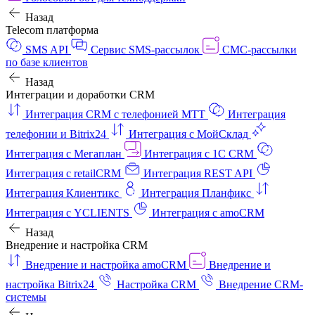
Назад
Telecom платформа
SMS API
Сервис SMS-рассылок
СМС-рассылки
по базе клиентов
Назад
Интеграции и доработки CRM
Интеграция CRM с телефонией МТТ
Интеграция
телефонии и Bitrix24
Интеграция с МойСклад
Интеграция с Мегаплан
Интеграция с 1C CRM
Интеграция с retailCRM
Интеграция REST API
Интеграция Клиентикс
Интеграция Планфикс
Интеграция с YCLIENTS
Интеграция с amoCRM
Назад
Внедрение и настройка CRM
Внедрение и настройка amoCRM
Внедрение и
настройка Bitrix24
Настройка CRM
Внедрение CRM-
системы