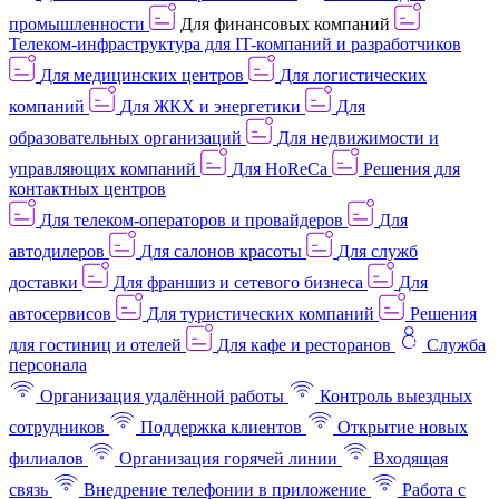
промышленности
Для финансовых компаний
Телеком-инфраструктура для IT-компаний и разработчиков
Для медицинских центров
Для логистических
компаний
Для ЖКХ и энергетики
Для
образовательных организаций
Для недвижимости и
управляющих компаний
Для HoReCa
Решения для
контактных центров
Для телеком-операторов и провайдеров
Для
автодилеров
Для салонов красоты
Для служб
доставки
Для франшиз и сетевого бизнеса
Для
автосервисов
Для туристических компаний
Решения
для гостиниц и отелей
Для кафе и ресторанов
Служба
персонала
Организация удалённой работы
Контроль выездных
сотрудников
Поддержка клиентов
Открытие новых
филиалов
Организация горячей линии
Входящая
связь
Внедрение телефонии в приложение
Работа с