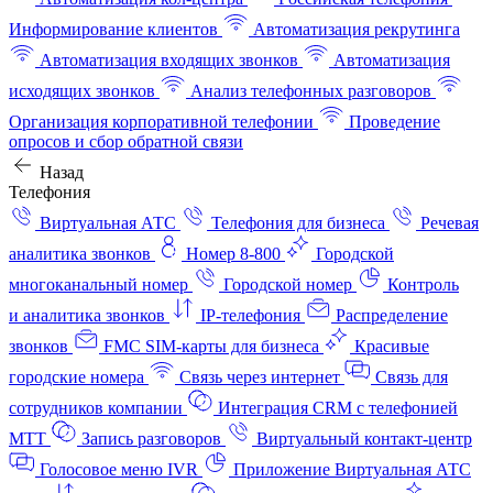
Информирование клиентов
Автоматизация рекрутинга
Автоматизация входящих звонков
Автоматизация
исходящих звонков
Анализ телефонных разговоров
Организация корпоративной телефонии
Проведение
опросов и сбор обратной связи
Назад
Телефония
Виртуальная АТС
Телефония для бизнеса
Речевая
аналитика звонков
Номер 8-800
Городской
многоканальный номер
Городской номер
Контроль
и аналитика звонков
IP-телефония
Распределение
звонков
FMC SIM-карты для бизнеса
Красивые
городские номера
Связь через интернет
Связь для
сотрудников компании
Интеграция CRM с телефонией
МТТ
Запись разговоров
Виртуальный контакт‑центр
Голосовое меню IVR
Приложение Виртуальная АТС