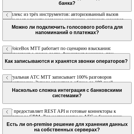
банка?
Комплекс из трёх инструментов: авторизованный вызов
показывает клиенту название компании, карусель номеров
ротирует исходящие номера, детектор автоответчиков
Можно ли подключить голосового робота для
отсеивает роботов. Вместе они поднимают конверсию
напоминаний о платежах?
исходящих с 4–6% до 10%.
Да. VoiceBox МТТ работает по сценарию взыскания:
информирует о сумме долга, фиксирует реакцию, при
необходимости переводит на оператора. Интегрируется с
Как записываются и хранятся звонки операторов?
вашей CRM или АБС по API.
Виртуальная АТС МТТ записывает 100% разговоров
автоматически. Записи хранятся в облаке до 180 дней,
доступны через личный кабинет с привязкой к карточке
Насколько сложна интеграция с банковскими
клиента в CRM.
системами?
МТТ предоставляет REST API и готовые коннекторы к
популярным CRM. Для нестандартных АБС и банковских
платформ доступна интеграция через API — документация с
Есть ли on-premise решение для хранения данных
примерами кода входит в комплект.
на собственных серверах?