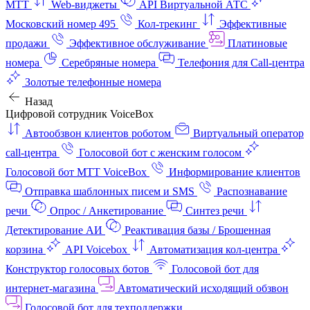
МТТ
Web-виджеты
API Виртуальной АТС
Московский номер 495
Кол-трекинг
Эффективные
продажи
Эффективное обслуживание
Платиновые
номера
Серебряные номера
Телефония для Call-центра
Золотые телефонные номера
Назад
Цифровой сотрудник VoiceBox
Автообзвон клиентов роботом
Виртуальный оператор
call-центра
Голосовой бот с женским голосом
Голосовой бот МТТ VoiceBox
Информирование клиентов
Отправка шаблонных писем и SMS
Распознавание
речи
Опрос / Анкетирование
Синтез речи
Детектирование АИ
Реактивация базы / Брошенная
корзина
API Voicebox
Автоматизация кол‑центра
Конструктор голосовых ботов
Голосовой бот для
интернет‑магазина
Автоматический исходящий обзвон
Голосовой бот для техподдержки