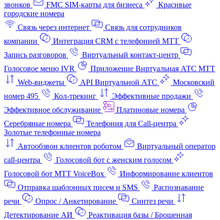
звонков
FMC SIM-карты для бизнеса
Красивые
городские номера
Связь через интернет
Связь для сотрудников
компании
Интеграция CRM с телефонией МТТ
Запись разговоров
Виртуальный контакт‑центр
Голосовое меню IVR
Приложение Виртуальная АТС МТТ
Web-виджеты
API Виртуальной АТС
Московский
номер 495
Кол-трекинг
Эффективные продажи
Эффективное обслуживание
Платиновые номера
Серебряные номера
Телефония для Call-центра
Золотые телефонные номера
Автообзвон клиентов роботом
Виртуальный оператор
call-центра
Голосовой бот с женским голосом
Голосовой бот МТТ VoiceBox
Информирование клиентов
Отправка шаблонных писем и SMS
Распознавание
речи
Опрос / Анкетирование
Синтез речи
Детектирование АИ
Реактивация базы / Брошенная