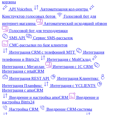
корзина
API Voicebox
Автоматизация кол‑центра
Конструктор голосовых ботов
Голосовой бот для
интернет‑магазина
Автоматический исходящий обзвон
Голосовой бот для техподдержки
SMS API
Сервис SMS-рассылок
СМС-рассылки по базе клиентов
Интеграция CRM с телефонией МТТ
Интеграция
телефонии и Bitrix24
Интеграция с МойСклад
Интеграция с Мегаплан
Интеграция с 1C CRM
Интеграция с retailCRM
Интеграция REST API
Интеграция Клиентикс
Интеграция Планфикс
Интеграция с YCLIENTS
Интеграция с amoCRM
Внедрение и настройка amoCRM
Внедрение и
настройка Bitrix24
Настройка CRM
Внедрение CRM-системы