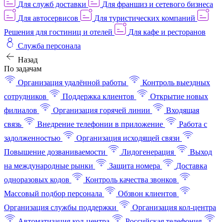
Для служб доставки
Для франшиз и сетевого бизнеса
Для автосервисов
Для туристических компаний
Решения для гостиниц и отелей
Для кафе и ресторанов
Служба персонала
Назад
По задачам
Организация удалённой работы
Контроль выездных
сотрудников
Поддержка клиентов
Открытие новых
филиалов
Организация горячей линии
Входящая
связь
Внедрение телефонии в приложение
Работа с
задолженностью
Организация исходящей связи
Повышение дозваниваемости
Лидогенерация
Выход
на международные рынки
Защита номера
Доставка
одноразовых кодов
Контроль качества звонков
Массовый подбор персонала
Обзвон клиентов
Организация службы поддержки
Организация кол-центра
Автоматизация кол-центра
Российская телефония