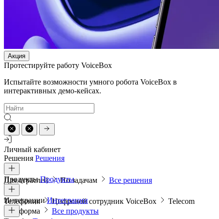
Акция
Протестируйте работу VoiceBox
Испытайте возможности умного робота VoiceBox в
интерактивных демо-кейсах.
Личный кабинет
Решения
Решения
Продукты
Продукты
Для отраслей
По задачам
Все решения
Интеграции
Интеграции
Телефония
Цифровой сотрудник VoiceBox
Telecom
платформа
Все продукты