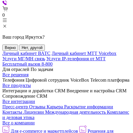
0
Ваш город
Иркутск
?
Верно
Нет, другой
Личный кабинет ВАТС
Личный кабинет МТТ Voicebox
Услуги МГ/МН связь
Услуги IP-телефония от МТТ
Бесплатный вызов 8-800
Для отраслей
По задачам
Все решения
Телефония
Цифровой сотрудник VoiceBox
Telecom платформа
Все продукты
Интеграции и доработки CRM
Внедрение и настройка CRM
Сопровождение CRM
Все интеграции
Пресс-центр
Отзывы
Карьера
Раскрытие информации
Контакты
Лицензии
Международная деятельность
Комплаенс
и деловая этика
Все о компании
Для e-commerce и маркетплейсов
Решения для