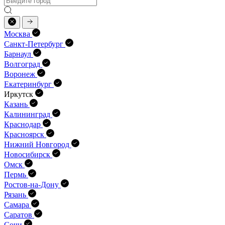
Москва
Санкт-Петербург
Барнаул
Волгоград
Воронеж
Екатеринбург
Иркутск
Казань
Калининград
Краснодар
Красноярск
Нижний Новгород
Новосибирск
Омск
Пермь
Ростов-на-Дону
Рязань
Самара
Саратов
Сочи