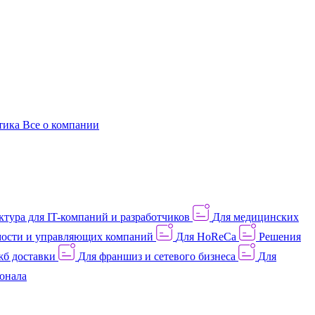
этика
Все о компании
тура для IT-компаний и разработчиков
Для медицинских
ости и управляющих компаний
Для HoReCa
Решения
жб доставки
Для франшиз и сетевого бизнеса
Для
онала