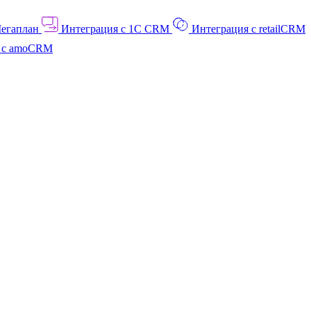
Мегаплан
Интеграция с 1C CRM
Интеграция с retailCRM
я с amoCRM