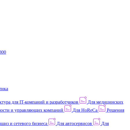
800
тика
тура для IT-компаний и разработчиков
Для медицинских
ости и управляющих компаний
Для HoReCa
Решения
шиз и сетевого бизнеса
Для автосервисов
Для