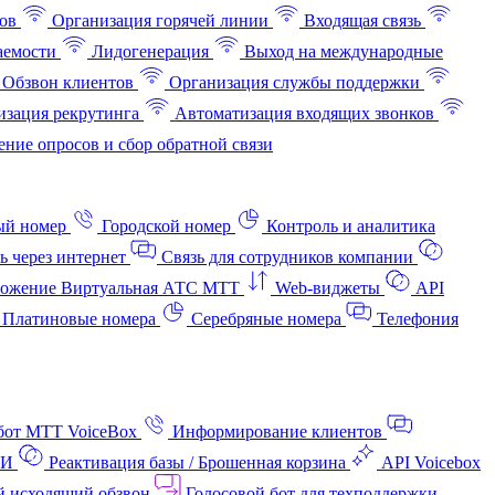
ов
Организация горячей линии
Входящая связь
аемости
Лидогенерация
Выход на международные
Обзвон клиентов
Организация службы поддержки
изация рекрутинга
Автоматизация входящих звонков
ние опросов и сбор обратной связи
ый номер
Городской номер
Контроль и аналитика
ь через интернет
Связь для сотрудников компании
ожение Виртуальная АТС МТТ
Web-виджеты
API
Платиновые номера
Серебряные номера
Телефония
бот МТТ VoiceBox
Информирование клиентов
АИ
Реактивация базы / Брошенная корзина
API Voicebox
й исходящий обзвон
Голосовой бот для техподдержки