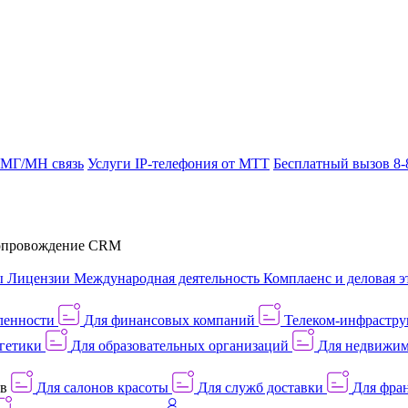
 МГ/МН связь
Услуги IP-телефония от МТТ
Бесплатный вызов 8-
провождение CRM
ы
Лицензии
Международная деятельность
Комплаенс и деловая э
ленности
Для финансовых компаний
Телеком-инфраструк
гетики
Для образовательных организаций
Для недвижим
ов
Для салонов красоты
Для служб доставки
Для фран