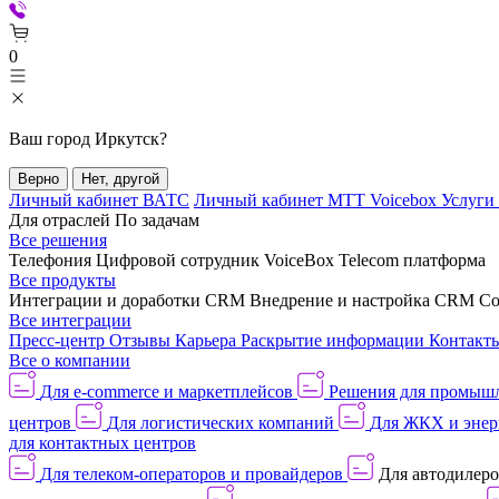
0
Ваш город
Иркутск
?
Верно
Нет, другой
Личный кабинет ВАТС
Личный кабинет МТТ Voicebox
Услуги
Для отраслей
По задачам
Все решения
Телефония
Цифровой сотрудник VoiceBox
Telecom платформа
Все продукты
Интеграции и доработки CRM
Внедрение и настройка CRM
Со
Все интеграции
Пресс-центр
Отзывы
Карьера
Раскрытие информации
Контакт
Все о компании
Для e-commerce и маркетплейсов
Решения для промыш
центров
Для логистических компаний
Для ЖКХ и энер
для контактных центров
Для телеком-операторов и провайдеров
Для автодилер