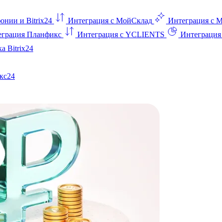
онии и Bitrix24
Интеграция с МойСклад
Интеграция с 
еграция Планфикс
Интеграция с YCLIENTS
Интеграци
а Bitrix24
кс24