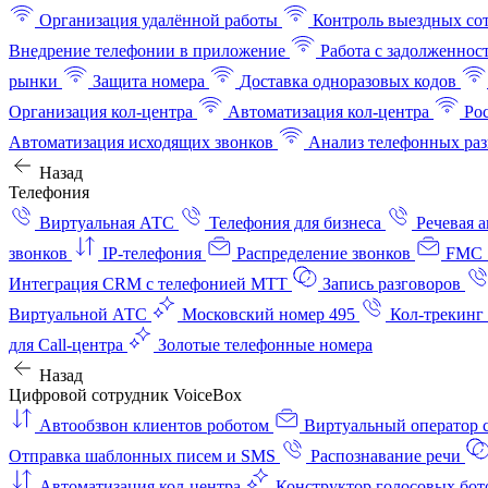
Организация удалённой работы
Контроль выездных со
Внедрение телефонии в приложение
Работа с задолженнос
рынки
Защита номера
Доставка одноразовых кодов
Организация кол-центра
Автоматизация кол-центра
Ро
Автоматизация исходящих звонков
Анализ телефонных раз
Назад
Телефония
Виртуальная АТС
Телефония для бизнеса
Речевая 
звонков
IP-телефония
Распределение звонков
FMC 
Интеграция CRM с телефонией МТТ
Запись разговоров
Виртуальной АТС
Московский номер 495
Кол-трекинг
для Call-центра
Золотые телефонные номера
Назад
Цифровой сотрудник VoiceBox
Автообзвон клиентов роботом
Виртуальный оператор c
Отправка шаблонных писем и SMS
Распознавание речи
Автоматизация кол‑центра
Конструктор голосовых бот