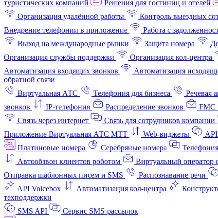
туристических компаний
Решения для гостиниц и отелей
Организация удалённой работы
Контроль выездных со
Внедрение телефонии в приложение
Работа с задолженнос
Выход на международные рынки
Защита номера
До
Организация службы поддержки
Организация кол-центра
Автоматизация входящих звонков
Автоматизация исходящи
обратной связи
Виртуальная АТС
Телефония для бизнеса
Речевая 
звонков
IP-телефония
Распределение звонков
FMC 
Связь через интернет
Связь для сотрудников компании
Приложение Виртуальная АТС МТТ
Web-виджеты
API
Платиновые номера
Серебряные номера
Телефония
Автообзвон клиентов роботом
Виртуальный оператор c
Отправка шаблонных писем и SMS
Распознавание речи
API Voicebox
Автоматизация кол‑центра
Конструкт
техподдержки
SMS API
Сервис SMS-рассылок