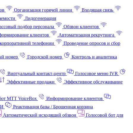
ов
Организация горячей линии
Входящая связь
аемости
Лидогенерация
ссовый подбор персонала
Обзвон клиентов
ормирование клиентов
Автоматизация рекрутинга
корпоративной телефонии
Проведение опросов и сбор
ый номер
Городской номер
Контроль и аналитика
Виртуальный контакт‑центр
Голосовое меню IVR
Эффективные продажи
Эффективное обслуживание
бот МТТ VoiceBox
Информирование клиентов
АИ
Реактивация базы / Брошенная корзина
Автоматический исходящий обзвон
Голосовой бот для