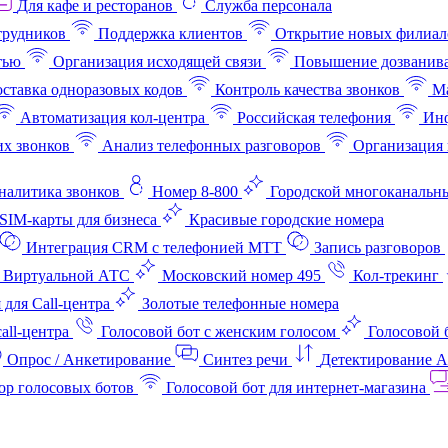
Для кафе и ресторанов
Служба персонала
трудников
Поддержка клиентов
Открытие новых филиал
тью
Организация исходящей связи
Повышение дозванив
ставка одноразовых кодов
Контроль качества звонков
Ма
Автоматизация кол-центра
Российская телефония
Инф
х звонков
Анализ телефонных разговоров
Организация 
аналитика звонков
Номер 8-800
Городской многоканальн
SIM-карты для бизнеса
Красивые городские номера
Интеграция CRM с телефонией МТТ
Запись разговоров
 Виртуальной АТС
Московский номер 495
Кол-трекинг
 для Call-центра
Золотые телефонные номера
all-центра
Голосовой бот с женским голосом
Голосовой 
Опрос / Анкетирование
Синтез речи
Детектирование 
ор голосовых ботов
Голосовой бот для интернет‑магазина