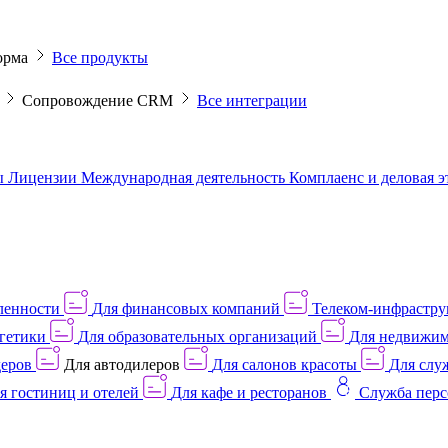
орма
Все продукты
M
Сопровождение CRM
Все интеграции
ы
Лицензии
Международная деятельность
Комплаенс и деловая 
ленности
Для финансовых компаний
Телеком-инфраструк
гетики
Для образовательных организаций
Для недвижим
деров
Для автодилеров
Для салонов красоты
Для слу
я гостиниц и отелей
Для кафе и ресторанов
Служба перс