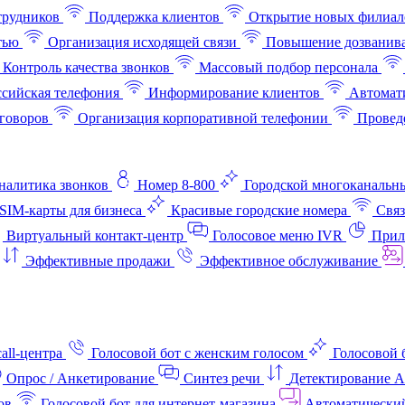
трудников
Поддержка клиентов
Открытие новых филиал
тью
Организация исходящей связи
Повышение дозванив
Контроль качества звонков
Массовый подбор персонала
ссийская телефония
Информирование клиентов
Автомат
говоров
Организация корпоративной телефонии
Проведе
аналитика звонков
Номер 8-800
Городской многоканальн
SIM-карты для бизнеса
Красивые городские номера
Связ
Виртуальный контакт‑центр
Голосовое меню IVR
Прил
Эффективные продажи
Эффективное обслуживание
all-центра
Голосовой бот с женским голосом
Голосовой 
Опрос / Анкетирование
Синтез речи
Детектирование 
ов
Голосовой бот для интернет‑магазина
Автоматически