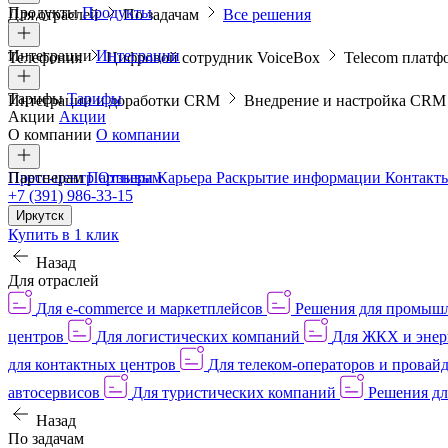
Продукты
Продукты
Для отраслей
По задачам
Все решения
Интеграции
Интеграции
Телефония
Цифровой сотрудник VoiceBox
Telecom платф
Тарифы
Тарифы
Интеграции и доработки CRM
Внедрение и настройка CR
Акции
Акции
О компании
О компании
Пресс-центр
Партнерам
Партнерам
Отзывы
Карьера
Раскрытие информации
Контакт
+7 (391) 986-33-15
Иркутск
Купить в 1 клик
Назад
Для отраслей
Для e-commerce и маркетплейсов
Решения для промыш
центров
Для логистических компаний
Для ЖКХ и энер
для контактных центров
Для телеком-операторов и провай
автосервисов
Для туристических компаний
Решения дл
Назад
По задачам