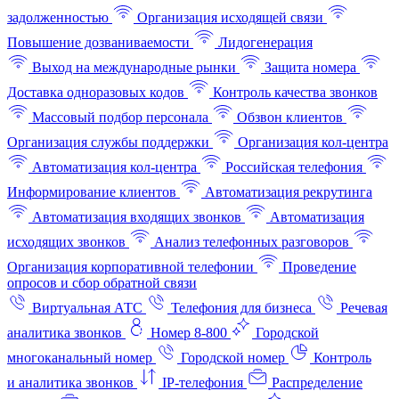
задолженностью
Организация исходящей связи
Повышение дозваниваемости
Лидогенерация
Выход на международные рынки
Защита номера
Доставка одноразовых кодов
Контроль качества звонков
Массовый подбор персонала
Обзвон клиентов
Организация службы поддержки
Организация кол-центра
Автоматизация кол-центра
Российская телефония
Информирование клиентов
Автоматизация рекрутинга
Автоматизация входящих звонков
Автоматизация
исходящих звонков
Анализ телефонных разговоров
Организация корпоративной телефонии
Проведение
опросов и сбор обратной связи
Виртуальная АТС
Телефония для бизнеса
Речевая
аналитика звонков
Номер 8-800
Городской
многоканальный номер
Городской номер
Контроль
и аналитика звонков
IP-телефония
Распределение