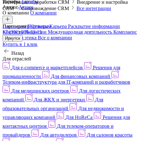
Тарифы
Тарифы
Интеграции и доработки CRM
Внедрение и настройка
Акции
Акции
CRM
Сопровождение CRM
Все интеграции
О компании
О компании
Пресс-центр
Партнерам
Партнерам
Отзывы
Карьера
Раскрытие информации
Контакты
+7 (391) 986-33-15
Лицензии
Международная деятельность
Комплаенс
и деловая этика
Все о компании
Иркутск
Купить в 1 клик
Назад
Для отраслей
Для e-commerce и маркетплейсов
Решения для
промышленности
Для финансовых компаний
Телеком-инфраструктура для IT-компаний и разработчиков
Для медицинских центров
Для логистических
компаний
Для ЖКХ и энергетики
Для
образовательных организаций
Для недвижимости и
управляющих компаний
Для HoReCa
Решения для
контактных центров
Для телеком-операторов и
провайдеров
Для автодилеров
Для салонов красоты