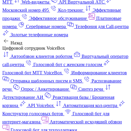
МТТ
Web-виджеты
API Виртуальной АТС
Московский номер 495
Кол-трекинг
Эффективные
продажи
Эффективное обслуживание
Платиновые
номера
Серебряные номера
Телефония для Call-центра
Золотые телефонные номера
Назад
Цифровой сотрудник VoiceBox
Автообзвон клиентов роботом
Виртуальный оператор
call-центра
Голосовой бот с женским голосом
Голосовой бот МТТ VoiceBox
Информирование клиентов
Отправка шаблонных писем и SMS
Распознавание
речи
Опрос / Анкетирование
Синтез речи
Детектирование АИ
Реактивация базы / Брошенная
корзина
API Voicebox
Автоматизация кол‑центра
Конструктор голосовых ботов
Голосовой бот для
интернет‑магазина
Автоматический исходящий обзвон
Голосовой бот для техподдержки