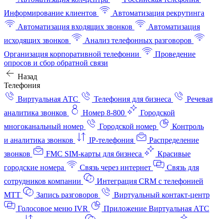
Информирование клиентов
Автоматизация рекрутинга
Автоматизация входящих звонков
Автоматизация
исходящих звонков
Анализ телефонных разговоров
Организация корпоративной телефонии
Проведение
опросов и сбор обратной связи
Назад
Телефония
Виртуальная АТС
Телефония для бизнеса
Речевая
аналитика звонков
Номер 8-800
Городской
многоканальный номер
Городской номер
Контроль
и аналитика звонков
IP-телефония
Распределение
звонков
FMC SIM-карты для бизнеса
Красивые
городские номера
Связь через интернет
Связь для
сотрудников компании
Интеграция CRM с телефонией
МТТ
Запись разговоров
Виртуальный контакт‑центр
Голосовое меню IVR
Приложение Виртуальная АТС