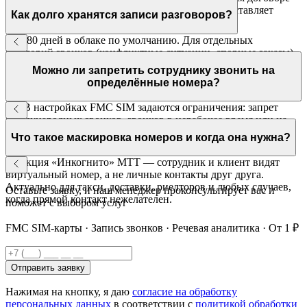
или дополнительном соглашении — МТТ предоставляет
Как долго хранятся записи разговоров?
шаблон.
До 180 дней в облаке по умолчанию. Для отдельных
категорий звонков (конфликтные ситуации, спорные заказы)
запись можно скачать и сохранить локально на
Можно ли запретить сотруднику звонить на
неограниченный срок.
определённые номера?
Да. В настройках FMC SIM задаются ограничения: запрет
международных звонков, звонков в нерабочее время или на
конкретные направления. Настраивается индивидуально для
Что такое маскировка номеров и когда она нужна?
каждого сотрудника.
Функция «Инкогнито» МТТ — сотрудник и клиент видят
виртуальный номер, а не личные контакты друг друга.
Актуально для такси, доставки, риелторов и любых случаев,
Оставьте заявку, и наш менеджер проконсультирует вас и
когда прямой контакт нежелателен.
поможет с выбором услуг
FMC SIM-карты · Запись звонков · Речевая аналитика · От 1 ₽
Отправить заявку
Нажимая на кнопку, я даю
согласие на обработку
персональных данных
в соответствии с
политикой обработки