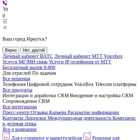
0
Ваш город
Иркутск
?
Верно
Нет, другой
Личный кабинет ВАТС
Личный кабинет МТТ Voicebox
Услуги МГ/МН связь
Услуги IP-телефония от МТТ
Бесплатный вызов 8-800
Для отраслей
По задачам
Все решения
Телефония
Цифровой сотрудник VoiceBox
Telecom платформа
Все продукты
Интеграции и доработки CRM
Внедрение и настройка CRM
Сопровождение CRM
Все интеграции
Пресс-центр
Отзывы
Карьера
Раскрытие информации
Контакты
Лицензии
Международная деятельность
Комплаенс
и деловая этика
Все о компании
Для e-commerce и маркетплейсов
Решения для