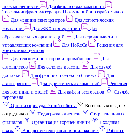
промышленности
Для финансовых компаний
Телеком-инфраструктура для IT-компаний и разработчиков
Для медицинских центров
Для логистических
компаний
Для ЖКХ и энергетики
Для
образовательных организаций
Для недвижимости и
управляющих компаний
Для HoReCa
Решения для
контактных центров
Для телеком-операторов и провайдеров
Для
автодилеров
Для салонов красоты
Для служб
доставки
Для франшиз и сетевого бизнеса
Для
автосервисов
Для туристических компаний
Решения
для гостиниц и отелей
Для кафе и ресторанов
Служба
персонала
Организация удалённой работы
Контроль выездных
сотрудников
Поддержка клиентов
Открытие новых
филиалов
Организация горячей линии
Входящая
связь
Внедрение телефонии в приложение
Работа с