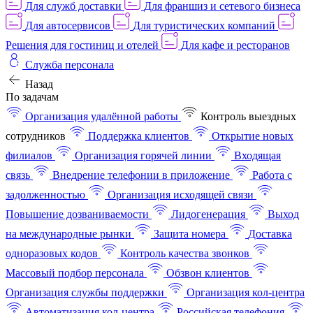
Для служб доставки
Для франшиз и сетевого бизнеса
Для автосервисов
Для туристических компаний
Решения для гостиниц и отелей
Для кафе и ресторанов
Служба персонала
Назад
По задачам
Организация удалённой работы
Контроль выездных
сотрудников
Поддержка клиентов
Открытие новых
филиалов
Организация горячей линии
Входящая
связь
Внедрение телефонии в приложение
Работа с
задолженностью
Организация исходящей связи
Повышение дозваниваемости
Лидогенерация
Выход
на международные рынки
Защита номера
Доставка
одноразовых кодов
Контроль качества звонков
Массовый подбор персонала
Обзвон клиентов
Организация службы поддержки
Организация кол-центра
Автоматизация кол-центра
Российская телефония