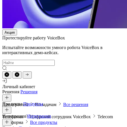
Акция
Протестируйте работу VoiceBox
Испытайте возможности умного робота VoiceBox в
интерактивных демо-кейсах.
Личный кабинет
Решения
Решения
Продукты
Продукты
Для отраслей
По задачам
Все решения
Интеграции
Интеграции
Телефония
Цифровой сотрудник VoiceBox
Telecom
платформа
Все продукты