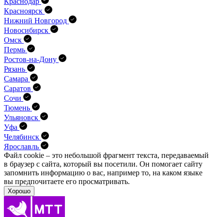
Краснодар
Красноярск
Нижний Новгород
Новосибирск
Омск
Пермь
Ростов-на-Дону
Рязань
Самара
Саратов
Сочи
Тюмень
Ульяновск
Уфа
Челябинск
Ярославль
Файл cookie – это небольшой фрагмент текста, передава­емый
в браузер с сайта, который вы посетили. Он помо­гает сайту
запомнить информацию о вас, например то, на каком языке
вы предпочитаете его просматривать.
Хорошо