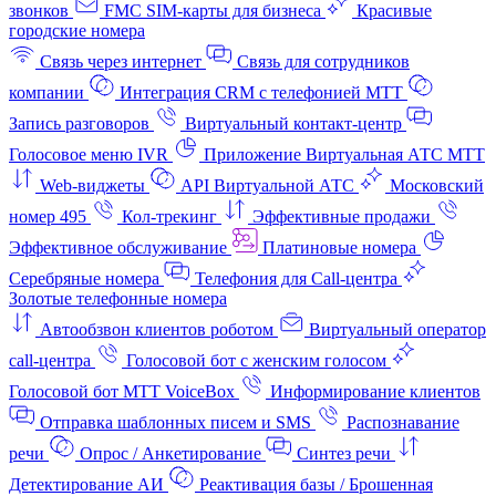
звонков
FMC SIM-карты для бизнеса
Красивые
городские номера
Связь через интернет
Связь для сотрудников
компании
Интеграция CRM с телефонией МТТ
Запись разговоров
Виртуальный контакт‑центр
Голосовое меню IVR
Приложение Виртуальная АТС МТТ
Web-виджеты
API Виртуальной АТС
Московский
номер 495
Кол-трекинг
Эффективные продажи
Эффективное обслуживание
Платиновые номера
Серебряные номера
Телефония для Call-центра
Золотые телефонные номера
Автообзвон клиентов роботом
Виртуальный оператор
call-центра
Голосовой бот с женским голосом
Голосовой бот МТТ VoiceBox
Информирование клиентов
Отправка шаблонных писем и SMS
Распознавание
речи
Опрос / Анкетирование
Синтез речи
Детектирование АИ
Реактивация базы / Брошенная