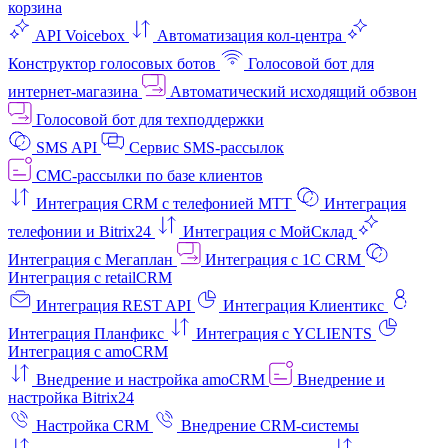
корзина
API Voicebox
Автоматизация кол‑центра
Конструктор голосовых ботов
Голосовой бот для
интернет‑магазина
Автоматический исходящий обзвон
Голосовой бот для техподдержки
SMS API
Сервис SMS-рассылок
СМС-рассылки по базе клиентов
Интеграция CRM с телефонией МТТ
Интеграция
телефонии и Bitrix24
Интеграция с МойСклад
Интеграция с Мегаплан
Интеграция с 1C CRM
Интеграция с retailCRM
Интеграция REST API
Интеграция Клиентикс
Интеграция Планфикс
Интеграция с YCLIENTS
Интеграция с amoCRM
Внедрение и настройка amoCRM
Внедрение и
настройка Bitrix24
Настройка CRM
Внедрение CRM-системы