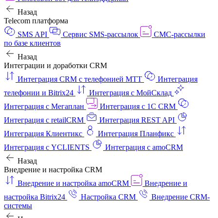
Назад
Telecom платформа
SMS API
Сервис SMS-рассылок
СМС-рассылки
по базе клиентов
Назад
Интеграции и доработки CRM
Интеграция CRM с телефонией МТТ
Интеграция
телефонии и Bitrix24
Интеграция с МойСклад
Интеграция с Мегаплан
Интеграция с 1C CRM
Интеграция с retailCRM
Интеграция REST API
Интеграция Клиентикс
Интеграция Планфикс
Интеграция с YCLIENTS
Интеграция с amoCRM
Назад
Внедрение и настройка CRM
Внедрение и настройка amoCRM
Внедрение и
настройка Bitrix24
Настройка CRM
Внедрение CRM-
системы