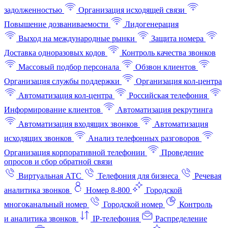
задолженностью
Организация исходящей связи
Повышение дозваниваемости
Лидогенерация
Выход на международные рынки
Защита номера
Доставка одноразовых кодов
Контроль качества звонков
Массовый подбор персонала
Обзвон клиентов
Организация службы поддержки
Организация кол-центра
Автоматизация кол-центра
Российская телефония
Информирование клиентов
Автоматизация рекрутинга
Автоматизация входящих звонков
Автоматизация
исходящих звонков
Анализ телефонных разговоров
Организация корпоративной телефонии
Проведение
опросов и сбор обратной связи
Виртуальная АТС
Телефония для бизнеса
Речевая
аналитика звонков
Номер 8-800
Городской
многоканальный номер
Городской номер
Контроль
и аналитика звонков
IP-телефония
Распределение