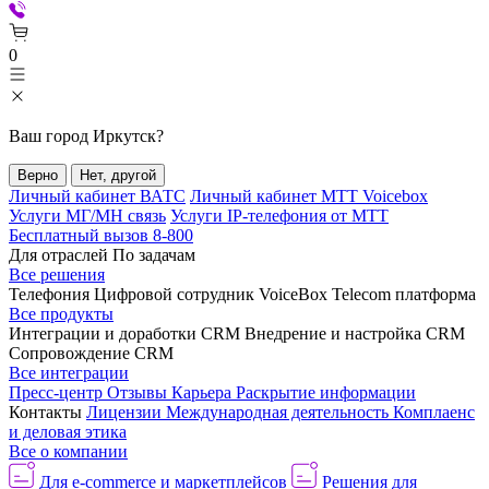
0
Ваш город
Иркутск
?
Верно
Нет, другой
Личный кабинет ВАТС
Личный кабинет МТТ Voicebox
Услуги МГ/МН связь
Услуги IP-телефония от МТТ
Бесплатный вызов 8-800
Для отраслей
По задачам
Все решения
Телефония
Цифровой сотрудник VoiceBox
Telecom платформа
Все продукты
Интеграции и доработки CRM
Внедрение и настройка CRM
Сопровождение CRM
Все интеграции
Пресс-центр
Отзывы
Карьера
Раскрытие информации
Контакты
Лицензии
Международная деятельность
Комплаенс
и деловая этика
Все о компании
Для e-commerce и маркетплейсов
Решения для