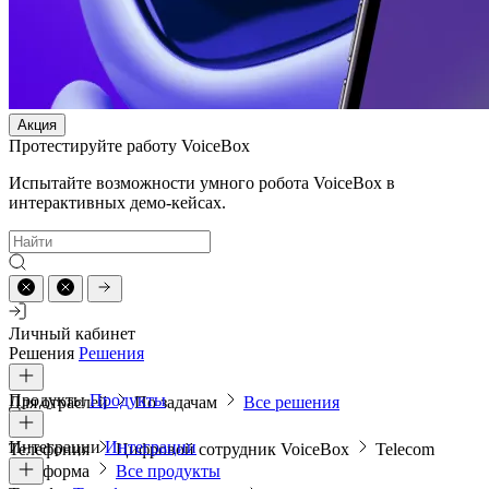
Акция
Протестируйте работу VoiceBox
Испытайте возможности умного робота VoiceBox в
интерактивных демо-кейсах.
Личный кабинет
Решения
Решения
Продукты
Продукты
Для отраслей
По задачам
Все решения
Интеграции
Интеграции
Телефония
Цифровой сотрудник VoiceBox
Telecom
платформа
Все продукты