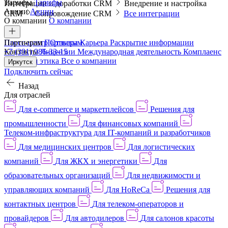
Тарифы
Тарифы
Интеграции и доработки CRM
Внедрение и настройка
Акции
Акции
CRM
Сопровождение CRM
Все интеграции
О компании
О компании
Пресс-центр
Партнерам
Партнерам
Отзывы
Карьера
Раскрытие информации
Контакты
+7 (391) 986-33-15
Лицензии
Международная деятельность
Комплаенс
и деловая этика
Все о компании
Иркутск
Подключить сейчас
Назад
Для отраслей
Для e-commerce и маркетплейсов
Решения для
промышленности
Для финансовых компаний
Телеком-инфраструктура для IT-компаний и разработчиков
Для медицинских центров
Для логистических
компаний
Для ЖКХ и энергетики
Для
образовательных организаций
Для недвижимости и
управляющих компаний
Для HoReCa
Решения для
контактных центров
Для телеком-операторов и
провайдеров
Для автодилеров
Для салонов красоты