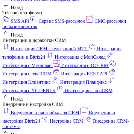
Назад
Telecom платформа
SMS API
Сервис SMS-рассылок
СМС-рассылки
по базе клиентов
Назад
Интеграции и доработки CRM
Интеграция CRM с телефонией МТТ
Интеграция
телефонии и Bitrix24
Интеграция с МойСклад
Интеграция с Мегаплан
Интеграция с 1C CRM
Интеграция с retailCRM
Интеграция REST API
Интеграция Клиентикс
Интеграция Планфикс
Интеграция с YCLIENTS
Интеграция с amoCRM
Назад
Внедрение и настройка CRM
Внедрение и настройка amoCRM
Внедрение и
настройка Bitrix24
Настройка CRM
Внедрение CRM-
системы