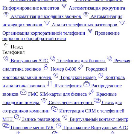
Информирование клиентов
Автоматизация рекрутинга
Автоматизация входящих звонков
Автоматизация
исходящих звонков
Анализ телефонных разговоров
Организация корпоративной телефонии
Проведение
опросов и сбор обратной связи
Назад
Телефония
Виртуальная АТС
Телефония для бизнеса
Речевая
аналитика звонков
Номер 8-800
Городской
многоканальный номер
Городской номер
Контроль
и аналитика звонков
IP-телефония
Распределение
звонков
FMC SIM-карты для бизнеса
Красивые
городские номера
Связь через интернет
Связь для
сотрудников компании
Интеграция CRM с телефонией
МТТ
Запись разговоров
Виртуальный контакт‑центр
Голосовое меню IVR
Приложение Виртуальная АТС