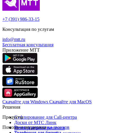
+7 (391) 986-33-15
Консультация по услугам
info@mtt.ru
Бесплатная консультация
Приложение МТТ
Скачайте для Windows
Cкачайте для MacOS
Решения
Продукты
Суфлирование для Call‑центра
Доски от МТС Линк
Помощь и поддержка
Речевая аналитика звонков
Универсальные решения
Телефония для бизнеса