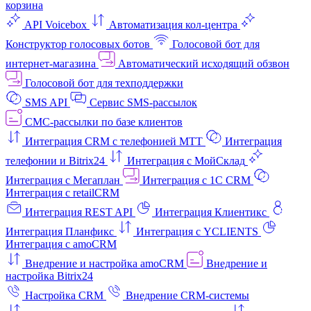
корзина
API Voicebox
Автоматизация кол‑центра
Конструктор голосовых ботов
Голосовой бот для
интернет‑магазина
Автоматический исходящий обзвон
Голосовой бот для техподдержки
SMS API
Сервис SMS-рассылок
СМС-рассылки по базе клиентов
Интеграция CRM с телефонией МТТ
Интеграция
телефонии и Bitrix24
Интеграция с МойСклад
Интеграция с Мегаплан
Интеграция с 1C CRM
Интеграция с retailCRM
Интеграция REST API
Интеграция Клиентикс
Интеграция Планфикс
Интеграция с YCLIENTS
Интеграция с amoCRM
Внедрение и настройка amoCRM
Внедрение и
настройка Bitrix24
Настройка CRM
Внедрение CRM-системы