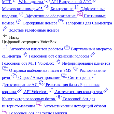
МТТ
Web-виджеты
API Виртуальной АТС
Московский номер 495
Кол-трекинг
Эффективные
продажи
Эффективное обслуживание
Платиновые
номера
Серебряные номера
Телефония для Call-центра
Золотые телефонные номера
Назад
Цифровой сотрудник VoiceBox
Автообзвон клиентов роботом
Виртуальный оператор
call-центра
Голосовой бот с женским голосом
Голосовой бот МТТ VoiceBox
Информирование клиентов
Отправка шаблонных писем и SMS
Распознавание
речи
Опрос / Анкетирование
Синтез речи
Детектирование АИ
Реактивация базы / Брошенная
корзина
API Voicebox
Автоматизация кол‑центра
Конструктор голосовых ботов
Голосовой бот для
интернет‑магазина
Автоматический исходящий обзвон
Голосовой бот для техподдержки