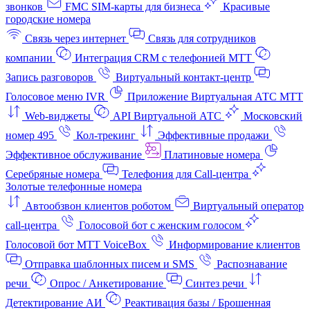
звонков
FMC SIM-карты для бизнеса
Красивые
городские номера
Связь через интернет
Связь для сотрудников
компании
Интеграция CRM с телефонией МТТ
Запись разговоров
Виртуальный контакт‑центр
Голосовое меню IVR
Приложение Виртуальная АТС МТТ
Web-виджеты
API Виртуальной АТС
Московский
номер 495
Кол-трекинг
Эффективные продажи
Эффективное обслуживание
Платиновые номера
Серебряные номера
Телефония для Call-центра
Золотые телефонные номера
Автообзвон клиентов роботом
Виртуальный оператор
call-центра
Голосовой бот с женским голосом
Голосовой бот МТТ VoiceBox
Информирование клиентов
Отправка шаблонных писем и SMS
Распознавание
речи
Опрос / Анкетирование
Синтез речи
Детектирование АИ
Реактивация базы / Брошенная