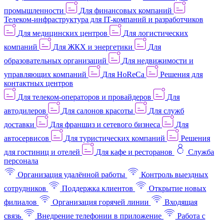
промышленности
Для финансовых компаний
Телеком-инфраструктура для IT-компаний и разработчиков
Для медицинских центров
Для логистических
компаний
Для ЖКХ и энергетики
Для
образовательных организаций
Для недвижимости и
управляющих компаний
Для HoReCa
Решения для
контактных центров
Для телеком-операторов и провайдеров
Для
автодилеров
Для салонов красоты
Для служб
доставки
Для франшиз и сетевого бизнеса
Для
автосервисов
Для туристических компаний
Решения
для гостиниц и отелей
Для кафе и ресторанов
Служба
персонала
Организация удалённой работы
Контроль выездных
сотрудников
Поддержка клиентов
Открытие новых
филиалов
Организация горячей линии
Входящая
связь
Внедрение телефонии в приложение
Работа с