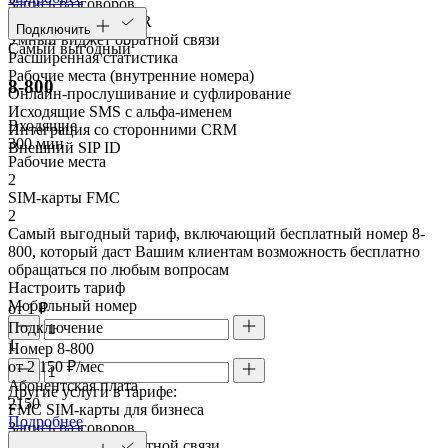
Запись разговоров
Голосовое меню IVR
Подключить
Умный виджет обратной связи
Самый выгодный
Расширенная статистика
Рабочие места (внутренние номера)
8-800
Онлайн-прослушивание и суфлирование
Исходящие SMS с альфа-именем
Входящие
Интеграция со сторонними CRM
300 мин
Внешний SIP ID
Рабочие места
2
SIM-карты FMC
2
Самый выгодный тариф, включающий бесплатный номер 8-
800, который даст Вашим клиентам возможность бесплатно
обращаться по любым вопросам
Настроить тариф
Мобильный номер
от 1 ₽
Подключение
1
Номер 8-800
от 2 150 ₽/мес
Абонентская плата
Другие услуги в тарифе:
2150
FMC SIM-карты для бизнеса
Подробнее
Запись разговоров
Умный виджет обратной связи