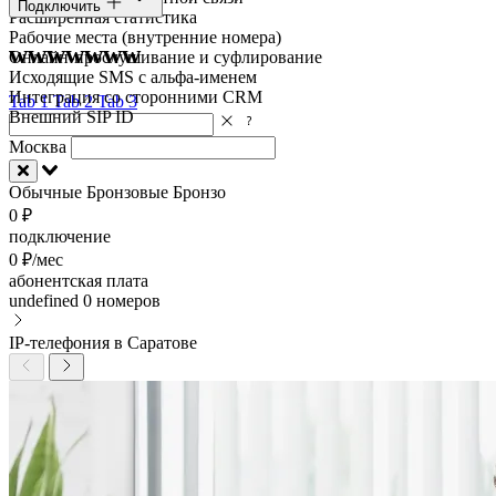
Подключить
Расширенная статистика
Рабочие места (внутренние номера)
wwwwwww
Онлайн-прослушивание и суфлирование
Исходящие SMS с альфа-именем
Интеграция со сторонними CRM
Tab 1
Tab 2
Tab 3
Внешний SIP ID
Москва
Обычные
Бронзовые
Бронзо
0 ₽
подключение
0 ₽/мес
абонентская плата
undefined
0 номеров
IP-телефония в Саратове