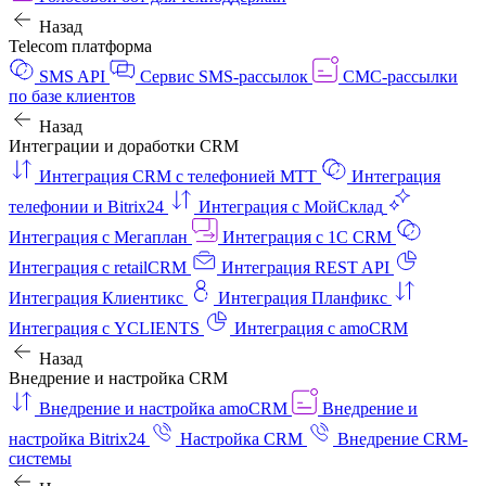
Назад
Telecom платформа
SMS API
Сервис SMS-рассылок
СМС-рассылки
по базе клиентов
Назад
Интеграции и доработки CRM
Интеграция CRM с телефонией МТТ
Интеграция
телефонии и Bitrix24
Интеграция с МойСклад
Интеграция с Мегаплан
Интеграция с 1C CRM
Интеграция с retailCRM
Интеграция REST API
Интеграция Клиентикс
Интеграция Планфикс
Интеграция с YCLIENTS
Интеграция с amoCRM
Назад
Внедрение и настройка CRM
Внедрение и настройка amoCRM
Внедрение и
настройка Bitrix24
Настройка CRM
Внедрение CRM-
системы