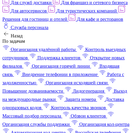
Для служб доставки
Для франшиз и сетевого бизнеса
Для автосервисов
Для туристических компаний
Решения для гостиниц и отелей
Для кафе и ресторанов
Служба персонала
Назад
По задачам
Организация удалённой работы
Контроль выездных
сотрудников
Поддержка клиентов
Открытие новых
филиалов
Организация горячей линии
Входящая
связь
Внедрение телефонии в приложение
Работа с
задолженностью
Организация исходящей связи
Повышение дозваниваемости
Лидогенерация
Выход
на международные рынки
Защита номера
Доставка
одноразовых кодов
Контроль качества звонков
Массовый подбор персонала
Обзвон клиентов
Организация службы поддержки
Организация кол-центра
Автоматизация кол-центра
Российская телефония