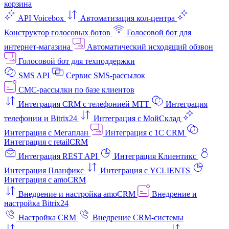
корзина
API Voicebox
Автоматизация кол‑центра
Конструктор голосовых ботов
Голосовой бот для
интернет‑магазина
Автоматический исходящий обзвон
Голосовой бот для техподдержки
SMS API
Сервис SMS-рассылок
СМС-рассылки по базе клиентов
Интеграция CRM с телефонией МТТ
Интеграция
телефонии и Bitrix24
Интеграция с МойСклад
Интеграция с Мегаплан
Интеграция с 1C CRM
Интеграция с retailCRM
Интеграция REST API
Интеграция Клиентикс
Интеграция Планфикс
Интеграция с YCLIENTS
Интеграция с amoCRM
Внедрение и настройка amoCRM
Внедрение и
настройка Bitrix24
Настройка CRM
Внедрение CRM-системы