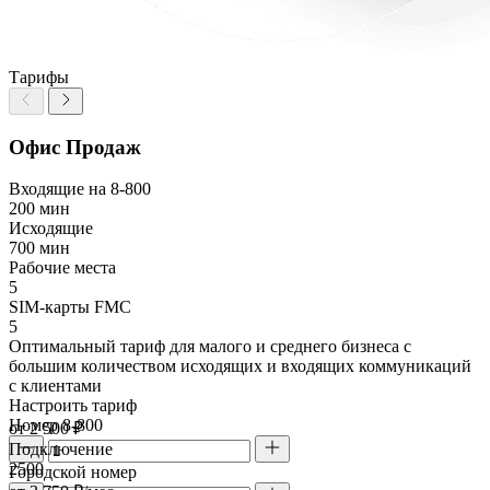
Тарифы
Офис Продаж
Входящие на 8-800
200 мин
Исходящие
700 мин
Рабочие места
5
SIM-карты FMC
5
Оптимальный тариф для малого и среднего бизнеса с
большим количеством исходящих и входящих коммуникаций
с клиентами
Настроить тариф
Номер 8-800
от 2 500 ₽
Подключение
2500
Городской номер