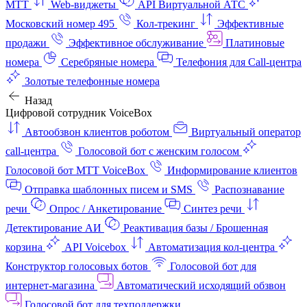
МТТ
Web-виджеты
API Виртуальной АТС
Московский номер 495
Кол-трекинг
Эффективные
продажи
Эффективное обслуживание
Платиновые
номера
Серебряные номера
Телефония для Call-центра
Золотые телефонные номера
Назад
Цифровой сотрудник VoiceBox
Автообзвон клиентов роботом
Виртуальный оператор
call-центра
Голосовой бот с женским голосом
Голосовой бот МТТ VoiceBox
Информирование клиентов
Отправка шаблонных писем и SMS
Распознавание
речи
Опрос / Анкетирование
Синтез речи
Детектирование АИ
Реактивация базы / Брошенная
корзина
API Voicebox
Автоматизация кол‑центра
Конструктор голосовых ботов
Голосовой бот для
интернет‑магазина
Автоматический исходящий обзвон
Голосовой бот для техподдержки