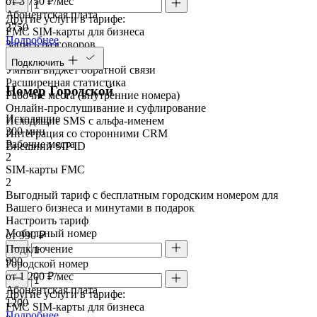
от 3 750 ₽/мес
Абонентская плата
Другие услуги в тарифе:
3750
FMC SIM-карты для бизнеса
Подробнее
Запись разговоров
Речевая аналитика
Подключить
Умный виджет обратной связи
Расширенная статистика
Номер Городской
Рабочие места (внутренние номера)
Онлайн-прослушивание и суфлирование
Исходящие
Исходящие SMS с альфа-именем
300 мин
Интеграция со сторонними CRM
Рабочие места
Внешний SIP ID
2
SIM-карты FMC
2
Выгодный тариф с бесплатным городским номером для
Вашего бизнеса и минутами в подарок
Настроить тариф
Мобильный номер
от 990 ₽
Подключение
990
Городской номер
от 1 200 ₽/мес
Абонентская плата
Другие услуги в тарифе:
1200
FMC SIM-карты для бизнеса
Подробнее