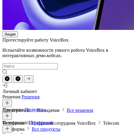
Акция
Протестируйте работу VoiceBox
Испытайте возможности умного робота VoiceBox в
интерактивных демо-кейсах.
Личный кабинет
Решения
Решения
Продукты
Продукты
Для отраслей
По задачам
Все решения
Интеграции
Интеграции
Телефония
Цифровой сотрудник VoiceBox
Telecom
платформа
Все продукты