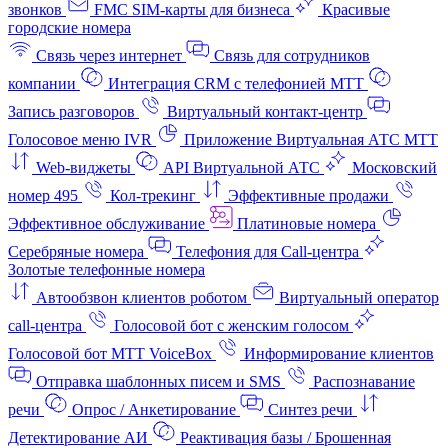
звонков
FMC SIM-карты для бизнеса
Красивые
городские номера
Связь через интернет
Связь для сотрудников
компании
Интеграция CRM с телефонией МТТ
Запись разговоров
Виртуальный контакт‑центр
Голосовое меню IVR
Приложение Виртуальная АТС МТТ
Web-виджеты
API Виртуальной АТС
Московский
номер 495
Кол-трекинг
Эффективные продажи
Эффективное обслуживание
Платиновые номера
Серебряные номера
Телефония для Call-центра
Золотые телефонные номера
Автообзвон клиентов роботом
Виртуальный оператор
call-центра
Голосовой бот с женским голосом
Голосовой бот МТТ VoiceBox
Информирование клиентов
Отправка шаблонных писем и SMS
Распознавание
речи
Опрос / Анкетирование
Синтез речи
Детектирование АИ
Реактивация базы / Брошенная