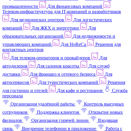
промышленности
Для финансовых компаний
Телеком-инфраструктура для IT-компаний и разработчиков
Для медицинских центров
Для логистических
компаний
Для ЖКХ и энергетики
Для
образовательных организаций
Для недвижимости и
управляющих компаний
Для HoReCa
Решения для
контактных центров
Для телеком-операторов и провайдеров
Для
автодилеров
Для салонов красоты
Для служб
доставки
Для франшиз и сетевого бизнеса
Для
автосервисов
Для туристических компаний
Решения
для гостиниц и отелей
Для кафе и ресторанов
Служба
персонала
Организация удалённой работы
Контроль выездных
сотрудников
Поддержка клиентов
Открытие новых
филиалов
Организация горячей линии
Входящая
связь
Внедрение телефонии в приложение
Работа с