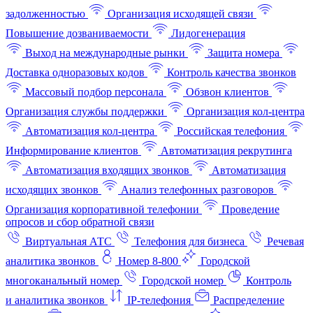
задолженностью
Организация исходящей связи
Повышение дозваниваемости
Лидогенерация
Выход на международные рынки
Защита номера
Доставка одноразовых кодов
Контроль качества звонков
Массовый подбор персонала
Обзвон клиентов
Организация службы поддержки
Организация кол-центра
Автоматизация кол-центра
Российская телефония
Информирование клиентов
Автоматизация рекрутинга
Автоматизация входящих звонков
Автоматизация
исходящих звонков
Анализ телефонных разговоров
Организация корпоративной телефонии
Проведение
опросов и сбор обратной связи
Виртуальная АТС
Телефония для бизнеса
Речевая
аналитика звонков
Номер 8-800
Городской
многоканальный номер
Городской номер
Контроль
и аналитика звонков
IP-телефония
Распределение