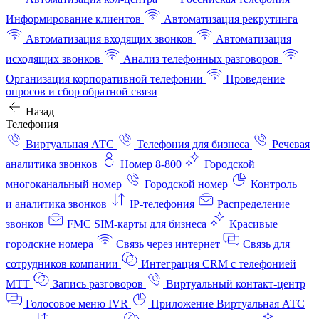
Информирование клиентов
Автоматизация рекрутинга
Автоматизация входящих звонков
Автоматизация
исходящих звонков
Анализ телефонных разговоров
Организация корпоративной телефонии
Проведение
опросов и сбор обратной связи
Назад
Телефония
Виртуальная АТС
Телефония для бизнеса
Речевая
аналитика звонков
Номер 8-800
Городской
многоканальный номер
Городской номер
Контроль
и аналитика звонков
IP-телефония
Распределение
звонков
FMC SIM-карты для бизнеса
Красивые
городские номера
Связь через интернет
Связь для
сотрудников компании
Интеграция CRM с телефонией
МТТ
Запись разговоров
Виртуальный контакт‑центр
Голосовое меню IVR
Приложение Виртуальная АТС