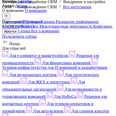
Тарифы
Тарифы
Интеграции и доработки CRM
Внедрение и настройка
Акции
Акции
CRM
Сопровождение CRM
Все интеграции
О компании
О компании
Пресс-центр
Партнерам
Партнерам
Отзывы
Карьера
Раскрытие информации
Контакты
+7 (391) 986-33-15
Лицензии
Международная деятельность
Комплаенс
и деловая этика
Все о компании
Иркутск
Подключить сейчас
Назад
Для отраслей
Для e-commerce и маркетплейсов
Решения для
промышленности
Для финансовых компаний
Телеком-инфраструктура для IT-компаний и разработчиков
Для медицинских центров
Для логистических
компаний
Для ЖКХ и энергетики
Для
образовательных организаций
Для недвижимости и
управляющих компаний
Для HoReCa
Решения для
контактных центров
Для телеком-операторов и
провайдеров
Для автодилеров
Для салонов красоты