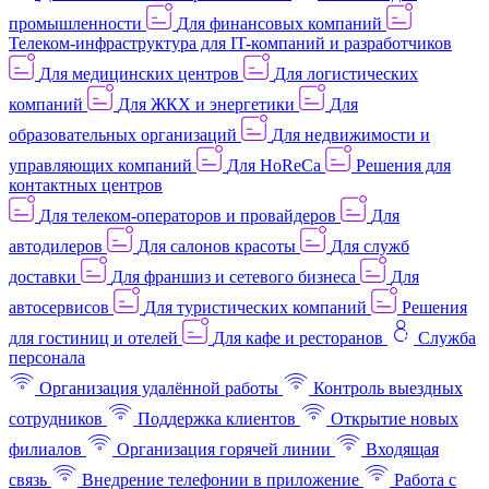
промышленности
Для финансовых компаний
Телеком-инфраструктура для IT-компаний и разработчиков
Для медицинских центров
Для логистических
компаний
Для ЖКХ и энергетики
Для
образовательных организаций
Для недвижимости и
управляющих компаний
Для HoReCa
Решения для
контактных центров
Для телеком-операторов и провайдеров
Для
автодилеров
Для салонов красоты
Для служб
доставки
Для франшиз и сетевого бизнеса
Для
автосервисов
Для туристических компаний
Решения
для гостиниц и отелей
Для кафе и ресторанов
Служба
персонала
Организация удалённой работы
Контроль выездных
сотрудников
Поддержка клиентов
Открытие новых
филиалов
Организация горячей линии
Входящая
связь
Внедрение телефонии в приложение
Работа с