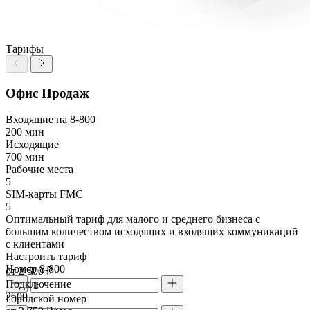
Тарифы
Офис Продаж
Входящие на 8-800
200 мин
Исходящие
700 мин
Рабочие места
5
SIM-карты FMC
5
Оптимальный тариф для малого и среднего бизнеса с
большим количеством исходящих и входящих коммуникаций
с клиентами
Настроить тариф
Номер 8-800
от 2 500 ₽
Подключение
2500
Городской номер