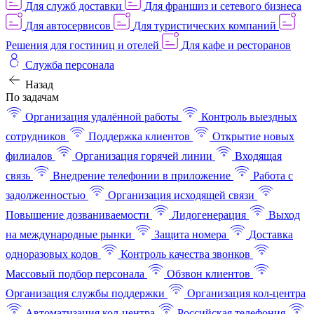
Для служб доставки
Для франшиз и сетевого бизнеса
Для автосервисов
Для туристических компаний
Решения для гостиниц и отелей
Для кафе и ресторанов
Служба персонала
Назад
По задачам
Организация удалённой работы
Контроль выездных
сотрудников
Поддержка клиентов
Открытие новых
филиалов
Организация горячей линии
Входящая
связь
Внедрение телефонии в приложение
Работа с
задолженностью
Организация исходящей связи
Повышение дозваниваемости
Лидогенерация
Выход
на международные рынки
Защита номера
Доставка
одноразовых кодов
Контроль качества звонков
Массовый подбор персонала
Обзвон клиентов
Организация службы поддержки
Организация кол-центра
Автоматизация кол-центра
Российская телефония