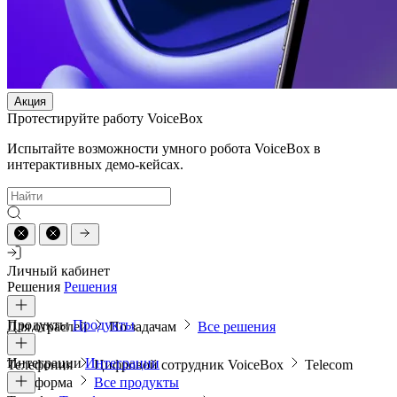
Акция
Протестируйте работу VoiceBox
Испытайте возможности умного робота VoiceBox в
интерактивных демо-кейсах.
Личный кабинет
Решения
Решения
Продукты
Продукты
Для отраслей
По задачам
Все решения
Интеграции
Интеграции
Телефония
Цифровой сотрудник VoiceBox
Telecom
платформа
Все продукты