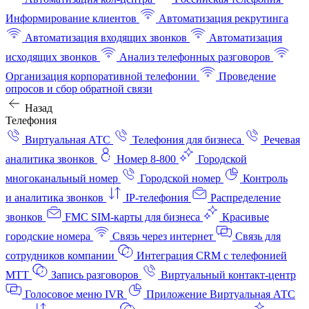
Информирование клиентов
Автоматизация рекрутинга
Автоматизация входящих звонков
Автоматизация
исходящих звонков
Анализ телефонных разговоров
Организация корпоративной телефонии
Проведение
опросов и сбор обратной связи
Назад
Телефония
Виртуальная АТС
Телефония для бизнеса
Речевая
аналитика звонков
Номер 8-800
Городской
многоканальный номер
Городской номер
Контроль
и аналитика звонков
IP-телефония
Распределение
звонков
FMC SIM-карты для бизнеса
Красивые
городские номера
Связь через интернет
Связь для
сотрудников компании
Интеграция CRM с телефонией
МТТ
Запись разговоров
Виртуальный контакт‑центр
Голосовое меню IVR
Приложение Виртуальная АТС