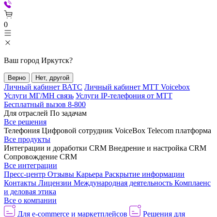
0
Ваш город
Иркутск
?
Верно
Нет, другой
Личный кабинет ВАТС
Личный кабинет МТТ Voicebox
Услуги МГ/МН связь
Услуги IP-телефония от МТТ
Бесплатный вызов 8-800
Для отраслей
По задачам
Все решения
Телефония
Цифровой сотрудник VoiceBox
Telecom платформа
Все продукты
Интеграции и доработки CRM
Внедрение и настройка CRM
Сопровождение CRM
Все интеграции
Пресс-центр
Отзывы
Карьера
Раскрытие информации
Контакты
Лицензии
Международная деятельность
Комплаенс
и деловая этика
Все о компании
Для e-commerce и маркетплейсов
Решения для