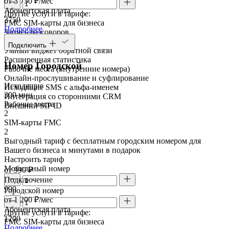
от 3 750 ₽/мес
Абонентская плата
Другие услуги в тарифе:
3750
FMC SIM-карты для бизнеса
Подробнее
Запись разговоров
Речевая аналитика
Подключить
Умный виджет обратной связи
Расширенная статистика
Номер Городской
Рабочие места (внутренние номера)
Онлайн-прослушивание и суфлирование
Исходящие
Исходящие SMS с альфа-именем
300 мин
Интеграция со сторонними CRM
Рабочие места
Внешний SIP ID
2
SIM-карты FMC
2
Выгодный тариф с бесплатным городским номером для
Вашего бизнеса и минутами в подарок
Настроить тариф
Мобильный номер
от 990 ₽
Подключение
990
Городской номер
от 1 200 ₽/мес
Абонентская плата
Другие услуги в тарифе:
1200
FMC SIM-карты для бизнеса
Подробнее