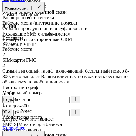
Запись разговоров
Голосовое меню IVR
Подключить
Умный виджет обратной связи
Самый выгодный
Расширенная статистика
Рабочие места (внутренние номера)
8-800
Онлайн-прослушивание и суфлирование
Исходящие SMS с альфа-именем
Входящие
Интеграция со сторонними CRM
300 мин
Внешний SIP ID
Рабочие места
2
SIM-карты FMC
2
Самый выгодный тариф, включающий бесплатный номер 8-
800, который даст Вашим клиентам возможность бесплатно
обращаться по любым вопросам
Настроить тариф
Мобильный номер
от 1 ₽
Подключение
1
Номер 8-800
от 2 150 ₽/мес
Абонентская плата
Другие услуги в тарифе:
2150
FMC SIM-карты для бизнеса
Подробнее
Запись разговоров
Умный виджет обратной связи