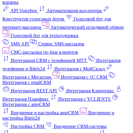
корзина
API Voicebox
Автоматизация кол‑центра
Конструктор голосовых ботов
Голосовой бот для
интернет‑магазина
Автоматический исходящий обзвон
Голосовой бот для техподдержки
SMS API
Сервис SMS-рассылок
СМС-рассылки по базе клиентов
Интеграция CRM с телефонией МТТ
Интеграция
телефонии и Bitrix24
Интеграция с МойСклад
Интеграция с Мегаплан
Интеграция с 1C CRM
Интеграция с retailCRM
Интеграция REST API
Интеграция Клиентикс
Интеграция Планфикс
Интеграция с YCLIENTS
Интеграция с amoCRM
Внедрение и настройка amoCRM
Внедрение и
настройка Bitrix24
Настройка CRM
Внедрение CRM-системы