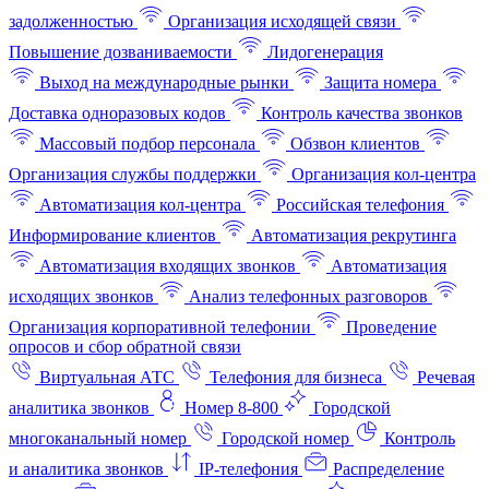
задолженностью
Организация исходящей связи
Повышение дозваниваемости
Лидогенерация
Выход на международные рынки
Защита номера
Доставка одноразовых кодов
Контроль качества звонков
Массовый подбор персонала
Обзвон клиентов
Организация службы поддержки
Организация кол-центра
Автоматизация кол-центра
Российская телефония
Информирование клиентов
Автоматизация рекрутинга
Автоматизация входящих звонков
Автоматизация
исходящих звонков
Анализ телефонных разговоров
Организация корпоративной телефонии
Проведение
опросов и сбор обратной связи
Виртуальная АТС
Телефония для бизнеса
Речевая
аналитика звонков
Номер 8-800
Городской
многоканальный номер
Городской номер
Контроль
и аналитика звонков
IP-телефония
Распределение