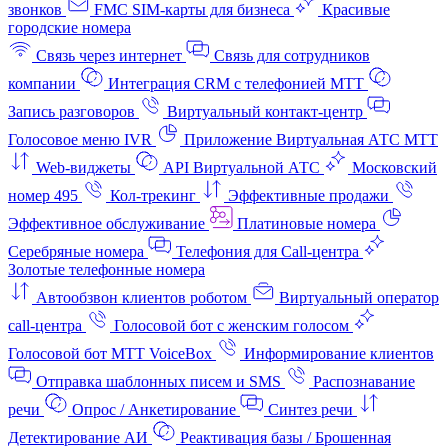
звонков
FMC SIM-карты для бизнеса
Красивые
городские номера
Связь через интернет
Связь для сотрудников
компании
Интеграция CRM с телефонией МТТ
Запись разговоров
Виртуальный контакт‑центр
Голосовое меню IVR
Приложение Виртуальная АТС МТТ
Web-виджеты
API Виртуальной АТС
Московский
номер 495
Кол-трекинг
Эффективные продажи
Эффективное обслуживание
Платиновые номера
Серебряные номера
Телефония для Call-центра
Золотые телефонные номера
Автообзвон клиентов роботом
Виртуальный оператор
call-центра
Голосовой бот с женским голосом
Голосовой бот МТТ VoiceBox
Информирование клиентов
Отправка шаблонных писем и SMS
Распознавание
речи
Опрос / Анкетирование
Синтез речи
Детектирование АИ
Реактивация базы / Брошенная