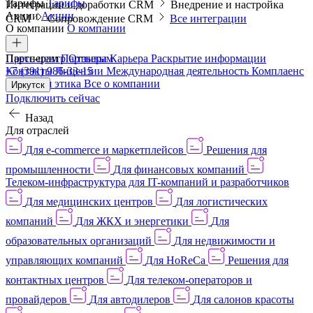
Тарифы
Тарифы
Интеграции и доработки CRM
Внедрение и настройка
Акции
Акции
CRM
Сопровождение CRM
Все интеграции
О компании
О компании
Пресс-центр
Партнерам
Партнерам
Отзывы
Карьера
Раскрытие информации
Контакты
+7 (391) 986-33-15
Лицензии
Международная деятельность
Комплаенс
и деловая этика
Все о компании
Иркутск
Подключить сейчас
Назад
Для отраслей
Для e-commerce и маркетплейсов
Решения для
промышленности
Для финансовых компаний
Телеком-инфраструктура для IT-компаний и разработчиков
Для медицинских центров
Для логистических
компаний
Для ЖКХ и энергетики
Для
образовательных организаций
Для недвижимости и
управляющих компаний
Для HoReCa
Решения для
контактных центров
Для телеком-операторов и
провайдеров
Для автодилеров
Для салонов красоты