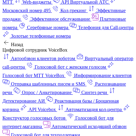
МТТ
Web-виджеты
API Виртуальной АТС
Московский номер 495
Кол-трекинг
Эффективные
продажи
Эффективное обслуживание
Платиновые
номера
Серебряные номера
Телефония для Call-центра
Золотые телефонные номера
Назад
Цифровой сотрудник VoiceBox
Автообзвон клиентов роботом
Виртуальный оператор
call-центра
Голосовой бот с женским голосом
Голосовой бот МТТ VoiceBox
Информирование клиентов
Отправка шаблонных писем и SMS
Распознавание
речи
Опрос / Анкетирование
Синтез речи
Детектирование АИ
Реактивация базы / Брошенная
корзина
API Voicebox
Автоматизация кол‑центра
Конструктор голосовых ботов
Голосовой бот для
интернет‑магазина
Автоматический исходящий обзвон
Голосовой бот для техподдержки