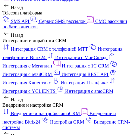
Назад
Telecom платформа
SMS API
Сервис SMS-рассылок
СМС-рассылки
по базе клиентов
Назад
Интеграции и доработки CRM
Интеграция CRM с телефонией МТТ
Интеграция
телефонии и Bitrix24
Интеграция с МойСклад
Интеграция с Мегаплан
Интеграция с 1C CRM
Интеграция с retailCRM
Интеграция REST API
Интеграция Клиентикс
Интеграция Планфикс
Интеграция с YCLIENTS
Интеграция с amoCRM
Назад
Внедрение и настройка CRM
Внедрение и настройка amoCRM
Внедрение и
настройка Bitrix24
Настройка CRM
Внедрение CRM-
системы